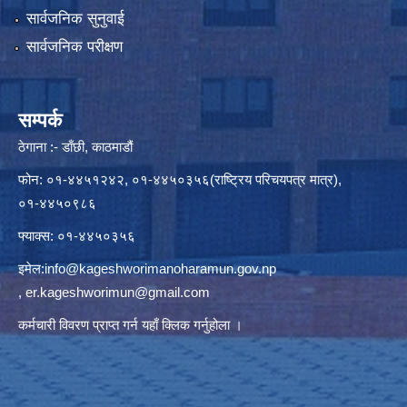
सार्वजनिक सुनुवाई
सार्वजनिक परीक्षण
सम्पर्क
ठेगाना :- डाँछी, काठमाडौं
फोन: ०१-४४५१२४२, ०१-४४५०३५६(राष्ट्रिय परिचयपत्र मात्र),
०१-४४५०९८६
फ्याक्स: ०१-४४५०३५६
इमेल:
info@kageshworimanoharamun.gov.np
,
er.kageshworimun@gmail.com
कर्मचारी विवरण प्राप्त गर्न
यहाँ क्लिक
गर्नुहोला ।