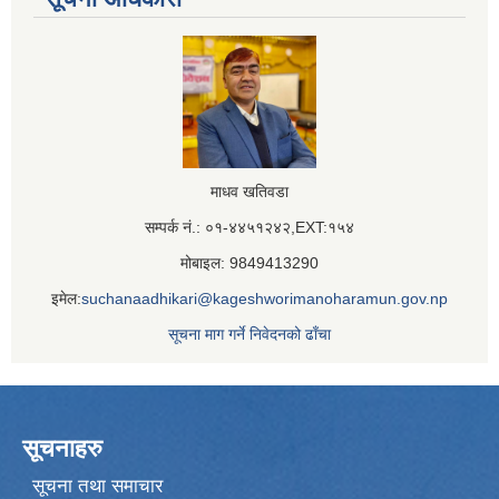
माधव खतिवडा
सम्पर्क नं.: ०१-४४५१२४२,EXT:१५४
मोबाइल: 9849413290
इमेल:
suchanaadhikari@kageshworimanoharamun.gov.np
सूचना माग गर्ने निवेदनको ढाँचा
सूचनाहरु
सूचना तथा समाचार