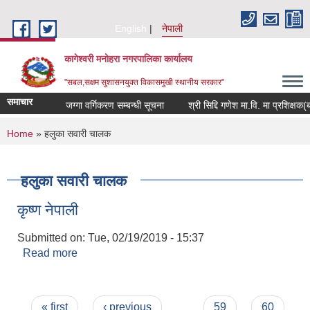
Skip to main content
English
नेपाली
कागेश्वरी मनोहरा नगरपालिका कार्यालय
"सबल,सक्षम सुशासनयुक्त विकासमुखी स्थानीय सरकार"
समाचार
जग्गा वर्गिकरण सम्बन्धी सूचना
श्री सिद्दि गणेश मा.वि. मा प्रशिक्षक(बाली 
You are here
Home
» हलुका सवारी चालक
हलुका सवारी चालक
कृष्ण नेपाली
Submitted on:
Tue, 02/19/2019 - 15:37
Read more
about कृष्ण नेपाली
Pages
« first
‹ previous
…
59
60