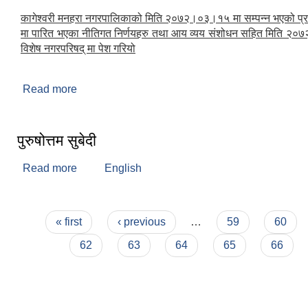
कागेश्वरी मनहरा नगरपालिकाको मिति २०७२।०३।१५ मा सम्पन्न भएको प्
मा पारित भएका नीतिगत निर्णयहरु तथा आय व्यय संशोधन सहित मिति २
विशेष नगरपरिषद् मा पेश गरियो
Read more
about विशेष नगरपरिषद (२०७२)
पुरुषोत्तम सुबेदी
Read more
about पुरुषोत्तम सुबेदी
English
Pages
« first
‹ previous
…
59
60
62
63
64
65
66