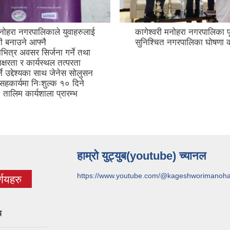
मनोहरा नगरपालिकाले युवाहरुलाई
कागेश्वरी मनोहरा नगरपालिका पू
ी बनाउने आफ्नै
सुनिश्चित नगरपालिका घोषणा क
ित्र अवसर सिर्जना गर्ने तथा
्षरता र कार्यस्थल तत्परता
र्ने उद्देश्यका साथ जेनेस सोलुसन
 सहकार्यमा निःशुल्क १० दिने
तालिम कार्यशाला प्रारम्भ
हाम्रो युट्युब(youtube) च्यानल
https://www.youtube.com/@kageshworimanoh
णयहरु
)
य