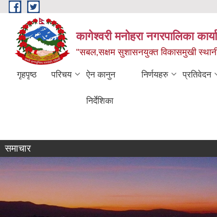
Skip to main content
कागेश्वरी मनोहरा नगरपालिका कार्
"सबल,सक्षम सुशासनयुक्त विकासमुखी स्था
गृहपृष्ठ
परिचय
ऐन कानुन
निर्णयहरु
प्रतिवेदन
निर्देशिका
व्यक्तिगत घटना दर्ता सप्ताह
समाचार