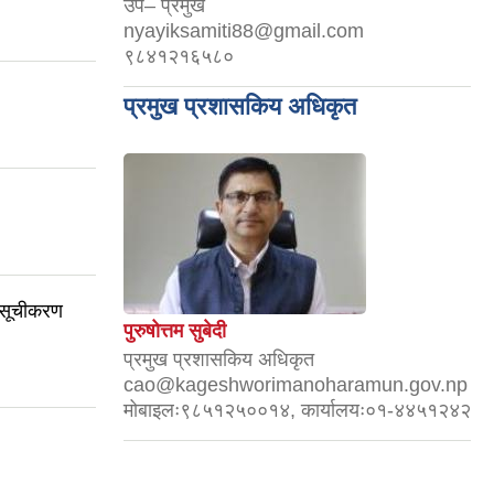
उप– प्रमुख
nyayiksamiti88@gmail.com
९८४१२१६५८०
प्रमुख प्रशासकिय अधिकृत
 सूचीकरण
पुरुषोत्तम सुबेदी
प्रमुख प्रशासकिय अधिकृत
cao@kageshworimanoharamun.gov.np
मोबाइलः९८५१२५००१४, कार्यालयः०१-४४५१२४२