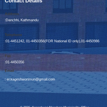
Contact Details
Address
:Danchhi, Kathmandu
Telephone
:01-4451242, 01-4450356(FOR National ID only),01-4450986
Fax
:01-4450356
Email
:
er.kageshworimun@gmail.com