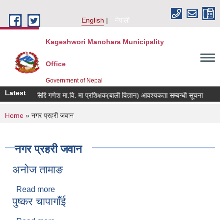
Skip to main content
English
नेपाली
Kageshwori Manohara Municipality
Office
Government of Nepal
Latest
श्री सिद्दि गणेश मा.वि. मा प्रशिक्षक(बाली विज्ञान) आवश्यकता सम्बन्धी सूचना
कर तथा
You are here
Home
» नगर प्रहरी जवान
नगर प्रहरी जवान
अनोज तामाङ
Read more
about अनोज तामाङ
पुष्कर चापागाँई