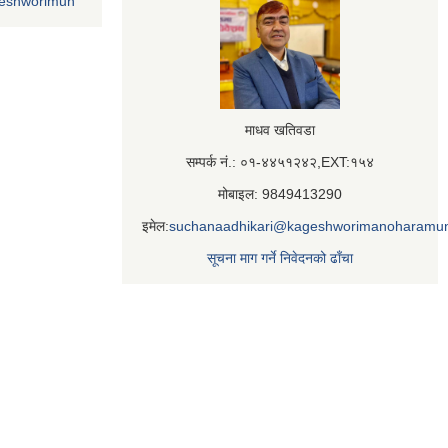
geshworimun
माधव खतिवडा
सम्पर्क नं.: ०१-४४५१२४२,EXT:१५४
मोबाइल: 9849413290
इमेल:
suchanaadhikari@kageshworimanoharamun
सूचना माग गर्ने निवेदनको ढाँचा