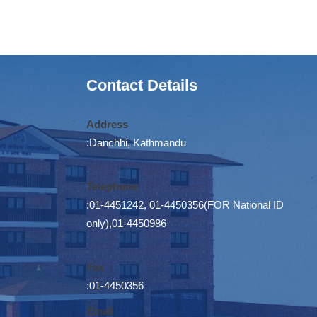
Contact Details
Address
:Danchhi, Kathmandu
Telephone
:01-4451242, 01-4450356(FOR National ID
only),01-4450986
Fax
:01-4450356
Email