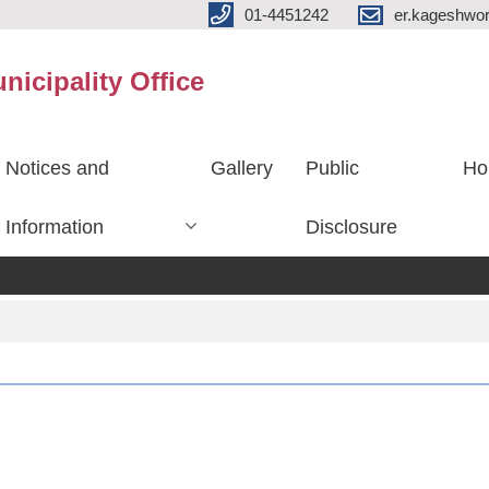
01-4451242
er.kageshwo
icipality Office
Notices and
Gallery
Public
Ho
Information
Disclosure