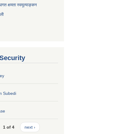
ागत क्षमता स्वमूल्याङ्कन
ाली
 Security
ey
m Subedi
ase
1 of 4
next ›