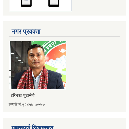
नगर प्रवक्ता
हरिभक्त पुडासैनी
सम्पर्क नंः९८४१७५०५७०
महत्वपूर्ण लिङ्कहरु