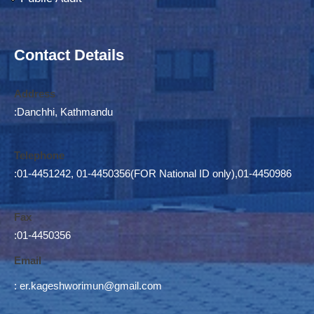
Contact Details
Address
:Danchhi, Kathmandu
Telephone
:01-4451242, 01-4450356(FOR National ID only),01-4450986
Fax
:01-4450356
Email
:
er.kageshworimun@gmail.com