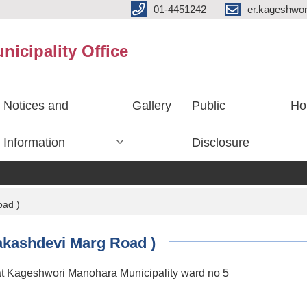
01-4451242
er.kageshwo
icipality Office
Notices and
Gallery
Public
Ho
Information
Disclosure
oad )
Aakashdevi Marg Road )
t Kageshwori Manohara Municipality ward no 5