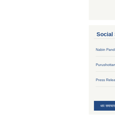
Social
Nabin Pand
Purushotta
Press Rele
थप समाचार