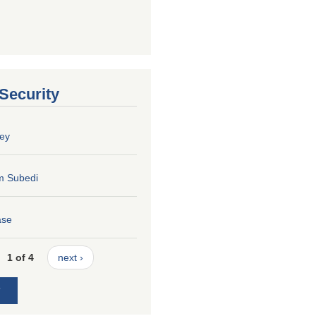
 Security
ey
m Subedi
ase
1 of 4
next ›