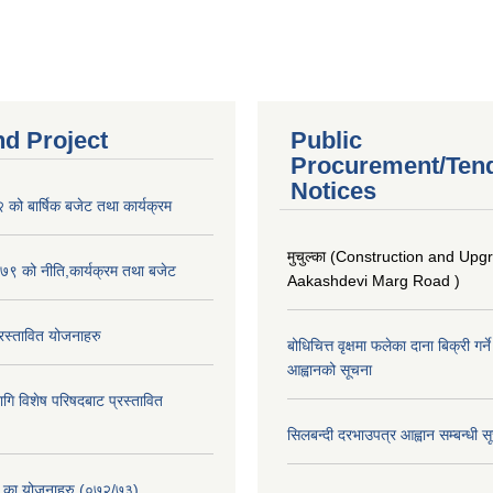
nd Project
Public
Procurement/Ten
Notices
ो बार्षिक बजेट तथा कार्यक्रम
मुचुल्का (Construction and Upg
९ को नीति,कार्यक्रम तथा बजेट
Aakashdevi Marg Road )
स्तावित योजनाहरु
बोधिचित्त वृक्षमा फलेका दाना बिक्री गर्न
आह्वानको सूचना
ि विशेष परिषदबाट प्रस्तावित
सिलबन्दी दरभाउपत्र आह्वान सम्बन्धी 
. का योजनाहरु (०७२/७३)