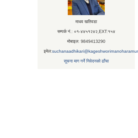
माधव खतिवडा
सम्पर्क नं.: ०१-४४५१२४२,EXT:१५४
मोबाइल: 9849413290
इमेल:
suchanaadhikari@kageshworimanoharamun
सूचना माग गर्ने निवेदनको ढाँचा