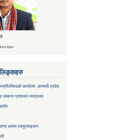
ैनी
४१७५०५७०
ण लिङ्कहरु
 मन्त्रीपरिषदको कार्यालय ,बागमती प्रदेश
ा सामान्य प्रशासन मन्त्रालय
 आयोग
ागत क्षमता स्वमूल्याङ्कन
ाली