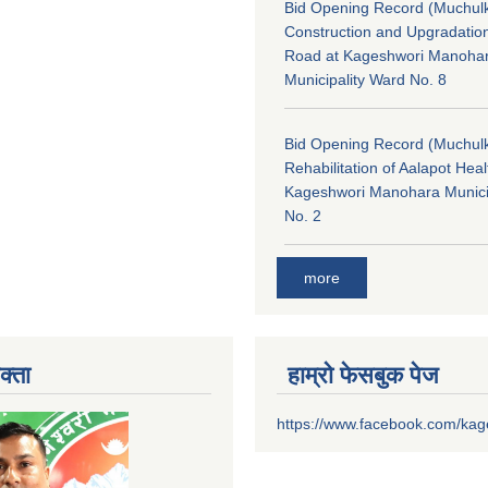
Bid Opening Record (Muchulk
Construction and Upgradatio
Road at Kageshwori Manoha
Municipality Ward No. 8
Bid Opening Record (Muchulk
Rehabilitation of Aalapot Heal
Kageshwori Manohara Munici
No. 2
more
क्ता
हाम्रो फेसबुक पेज
https://www.facebook.com/ka