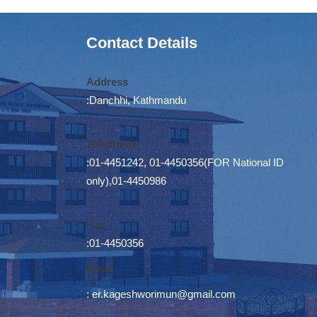
Contact Details
Address
:Danchhi, Kathmandu
Telephone
:01-4451242, 01-4450356(FOR National ID
only),01-4450986
Fax
:01-4450356
Email
:
er.kageshworimun@gmail.com