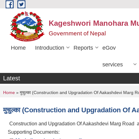
Skip to main content
Kageshwori Manohara Mun
Government of Nepal
Home
Introduction
Reports
eGov
services
Latest
You are here
Home
» मुचुल्का (Construction and Upgradation Of Aakashdevi Marg R
मुचुल्का (Construction and Upgradation Of 
Construction and Upgradation Of Aakashdevi Marg Road a
Supporting Documents: