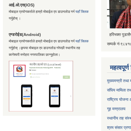
आई.ओ.एस(IOS)
मोबाइल प्रयोगकर्ताले हाम्रो मोबाईल एप डाउनलोड गर्न
यहाँ क्लिक
गर्नुहोस् ।
एण्डरोईड(Android)
हरिभक्त पुडास
मोबाइल प्रयोगकर्ताले हाम्रो मोबाईल एप डाउनलोड गर्न
यहाँ क्लिक
सम्पर्क नंः९८
गर्नुहोस् ।कृपया मोबाइल एप डाउनलोड गरेपछी स्थानीय तह
कागेश्वरी मनोहरा नगरपालिका छान्नुहोला।
महत्वपूर्
मुख्यमन्त्री तथा
संघिय मामिला तथ
राष्ट्रिय योजना
गूह मन्त्रालय
स्थानीय तह संस्थ
श्रम संसार प्रण