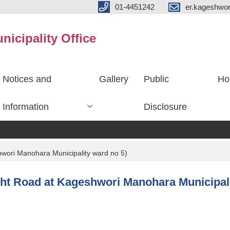
01-4451242
er.kageshwo
icipality Office
Notices and
Gallery
Public
Ho
Information
Disclosure
eshwori Manohara Municipality ward no 5)
 Height Road at Kageshwori Manohara Municipal