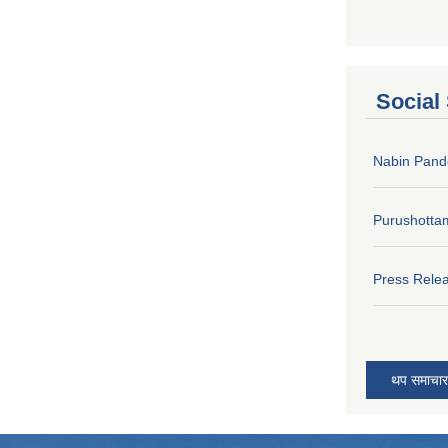
Social
Nabin Pand
Purushotta
Press Rele
थप समाचार