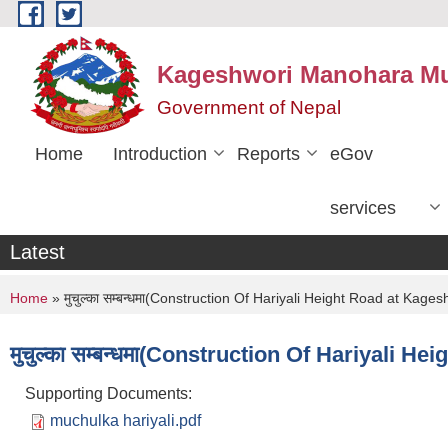
Skip to main content
Kageshwori Manohara Mun
Government of Nepal
Home
Introduction
Reports
eGov
services
Latest
You are here
Home
» मुचुल्का सम्बन्धमा(Construction Of Hariyali Height Road at Kag
मुचुल्का सम्बन्धमा(Construction Of Hariyali
Supporting Documents:
muchulka hariyali.pdf