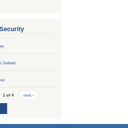
 Security
ey
m Subedi
ase
1 of 4
next ›