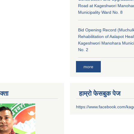
Road at Kageshwori Manoha
Municipality Ward No. 8
Bid Opening Record (Muchulk
Rehabilitation of Aalapot Heal
Kageshwori Manohara Munici
No. 2
more
क्ता
हाम्रो फेसबुक पेज
https://www.facebook.com/ka