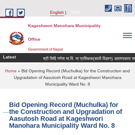
Skip to main content
English
नेपाली
Kageshwori Manohara Municipality
Office
Government of Nepal
Latest
श्री सिद्दि गणेश मा.वि. मा प्रशिक्षक(बाली विज्ञान) आवश्यकता सम्बन्धी 
You are here
Home
» Bid Opening Record (Muchulka) for the Construction and
Upgradation of Aasutosh Road at Kageshwori Manohara
Municipality Ward No. 8
Bid Opening Record (Muchulka) for
the Construction and Upgradation of
Aasutosh Road at Kageshwori
Manohara Municipality Ward No. 8