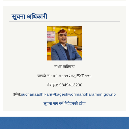
सूचना अधिकारी
माधव खतिवडा
सम्पर्क नं.: ०१-४४५१२४२,EXT:१५४
मोबाइल: 9849413290
इमेल:
suchanaadhikari@kageshworimanoharamun.gov.np
सूचना माग गर्ने निवेदनको ढाँचा