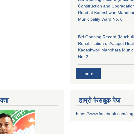
Construction and Upgradatio
Road at Kageshwori Manoha
Municipality Ward No. 8
Bid Opening Record (Muchulk
Rehabilitation of Aalapot Heal
Kageshwori Manohara Munici
No. 2
more
क्ता
हाम्रो फेसबुक पेज
https://www.facebook.com/ka