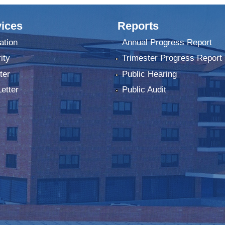
ices
Reports
ation
Annual Progress Report
ity
Trimester Progress Report
ter
Public Hearing
Letter
Public Audit