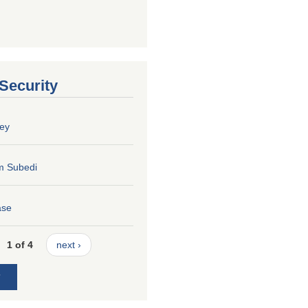
 Security
ey
m Subedi
ase
1 of 4
next ›