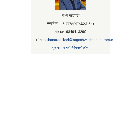
माधव खतिवडा
सम्पर्क नं.: ०१-४४५१२४२,EXT:१५४
मोबाइल: 9849413290
इमेल:
suchanaadhikari@kageshworimanoharamun
सूचना माग गर्ने निवेदनको ढाँचा