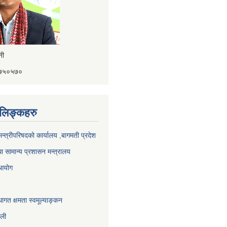
ैनी
४१७५०५७०
ण लिङ्कहरु
 मन्त्रीपरिषदको कार्यालय ,बागमती प्रदेश
ा सामान्य प्रशासन मन्त्रालय
 आयोग
ागत क्षमता स्वमूल्याङ्कन
ाली