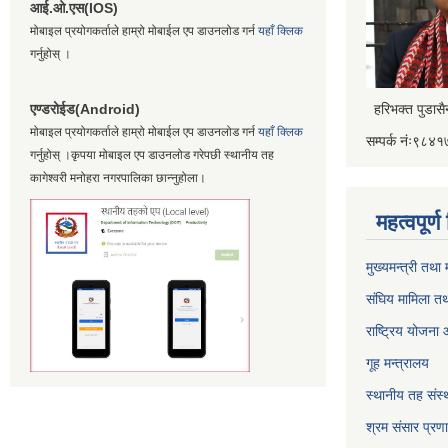
आई.ओ.एस(IOS)
मोबाइल प्रयोगकर्ताले हाम्रो मोबाईल एप डाउनलोड गर्न
यहाँ क्लिक
गर्नुहोस् ।
एण्डरोईड(Android)
हरिभक्त पुडास
मोबाइल प्रयोगकर्ताले हाम्रो मोबाईल एप डाउनलोड गर्न
यहाँ क्लिक
सम्पर्क नंः९८
गर्नुहोस् ।कृपया मोबाइल एप डाउनलोड गरेपछी स्थानीय तह
कागेश्वरी मनोहरा नगरपालिका छान्नुहोला।
महत्वपूर्
मुख्यमन्त्री तथा
संघिय मामिला तथ
राष्ट्रिय योजना
गूह मन्त्रालय
स्थानीय तह संस्थ
श्रम संसार प्रण