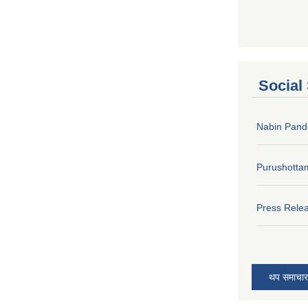
Social
Nabin Pand
Purushotta
Press Rele
थप समाचार