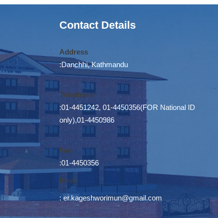
Contact Details
Address
:Danchhi, Kathmandu
Telephone
:01-4451242, 01-4450356(FOR National ID
only),01-4450986
Fax
:01-4450356
Email
:
er.kageshworimun@gmail.com