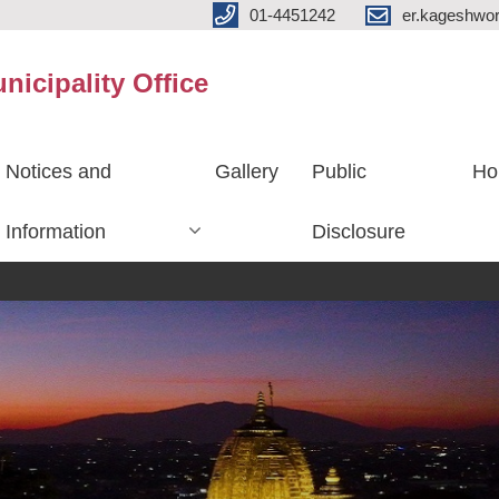
01-4451242
er.kageshwo
icipality Office
Notices and
Gallery
Public
Ho
Information
Disclosure