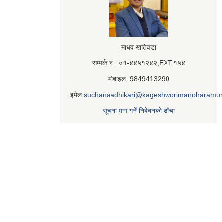
माधव खतिवडा
सम्पर्क नं.: ०१-४४५१२४२,EXT:१५४
मोबाइल: 9849413290
इमेल:
suchanaadhikari@kageshworimanoharamun
सूचना माग गर्ने निवेदनको ढाँचा