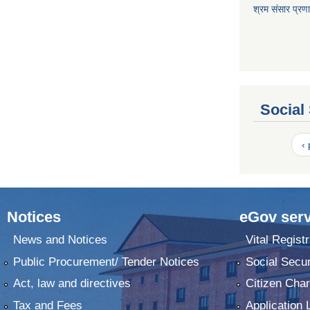
श्रम संसार प्रण
Social
‹
Notices
eGov serv
News and Notices
Vital Registr
Public Procurement/ Tender Notices
Social Secur
Act, law and directives
Citizen Char
Tax and Fees
Application 