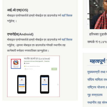
आई.ओ.एस(IOS)
मोबाइल प्रयोगकर्ताले हाम्रो मोबाईल एप डाउनलोड गर्न
यहाँ क्लिक
गर्नुहोस् ।
एण्डरोईड(Android)
हरिभक्त पुडास
मोबाइल प्रयोगकर्ताले हाम्रो मोबाईल एप डाउनलोड गर्न
यहाँ क्लिक
सम्पर्क नंः९८
गर्नुहोस् ।कृपया मोबाइल एप डाउनलोड गरेपछी स्थानीय तह
कागेश्वरी मनोहरा नगरपालिका छान्नुहोला।
महत्वपूर्
मुख्यमन्त्री तथा
संघिय मामिला तथ
राष्ट्रिय योजना
गूह मन्त्रालय
स्थानीय तह संस्थ