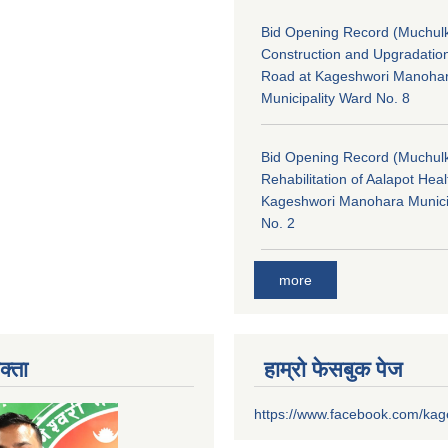
Bid Opening Record (Muchulk
Construction and Upgradatio
Road at Kageshwori Manoha
Municipality Ward No. 8
Bid Opening Record (Muchulk
Rehabilitation of Aalapot Heal
Kageshwori Manohara Munici
No. 2
more
क्ता
हाम्रो फेसबुक पेज
https://www.facebook.com/ka