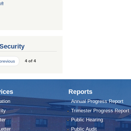
ाली
 Security
 previous
4 of 4
ices
Reports
ation
Annual Progress Report
ity
Trimester Progress Report
ter
Public Hearing
Letter
Public Audit