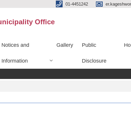
01-4451242
er.kageshwo
icipality Office
Notices and
Gallery
Public
Ho
Information
Disclosure