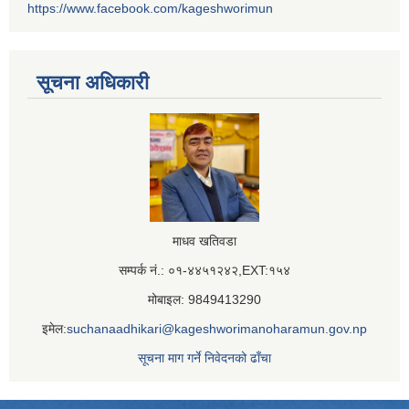
https://www.facebook.com/kageshworimun
सूचना अधिकारी
माधव खतिवडा
सम्पर्क नं.: ०१-४४५१२४२,EXT:१५४
मोबाइल: 9849413290
इमेल:
suchanaadhikari@kageshworimanoharamun.gov.np
सूचना माग गर्ने निवेदनको ढाँचा