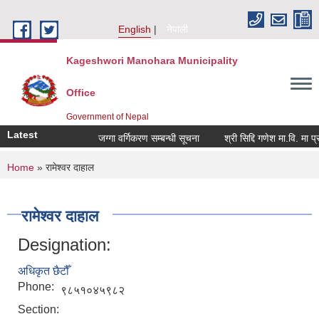
Skip to main content
English
नेपाली
Kageshwori Manohara Municipality
Office
Government of Nepal
Latest
जग्गा वर्गिकरण सम्बन्धी सूचना
श्री सिद्दि गणेश मा.वि. मा प्रशिक्
You are here
Home
» रामेश्वर दाहाल
रामेश्वर दाहाल
Designation:
अधिकृत छैटौँ
Phone:
९८५१०४५९८२
Section: