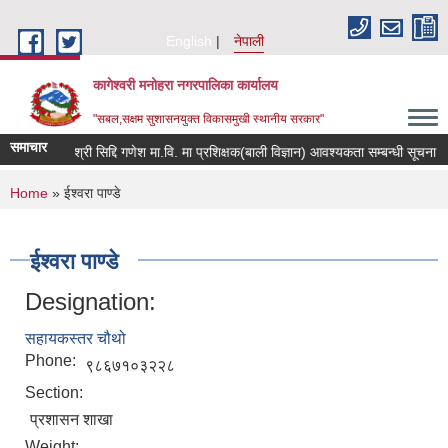
Skip to main content
English
नेपाली
कागेश्वरी मनोहरा नगरपालिका कार्यालय
"सबल,सक्षम सुशासनयुक्त विकासमुखी स्थानीय सरकार"
समाचार
श्री सिद्दि गणेश मा.वि. मा प्रशिक्षक(बाली विज्ञान) आवश्यकता सम्बन्धी सूचना
कर
You are here
Home
» ईश्वरा पाण्डे
ईश्वरा पाण्डे
Designation:
सहायकस्तर चौथो
Phone:
९८६७१०३२२८
Section:
प्रशासन शाखा
Weight: