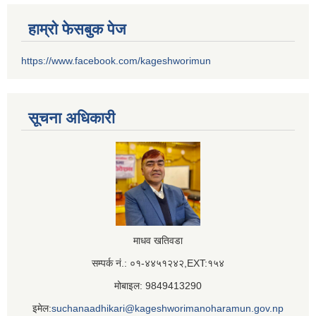
हाम्रो फेसबुक पेज
https://www.facebook.com/kageshworimun
सूचना अधिकारी
माधव खतिवडा
सम्पर्क नं.: ०१-४४५१२४२,EXT:१५४
मोबाइल: 9849413290
इमेल:
suchanaadhikari@kageshworimanoharamun.gov.np