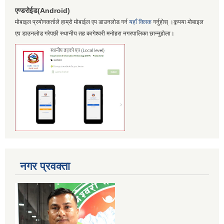
एण्डरोईड(Android)
मोबाइल प्रयोगकर्ताले हाम्रो मोबाईल एप डाउनलोड गर्न
यहाँ क्लिक
गर्नुहोस् ।कृपया मोबाइल
एप डाउनलोड गरेपछी स्थानीय तह कागेश्वरी मनोहरा नगरपालिका छान्नुहोला।
नगर प्रवक्ता