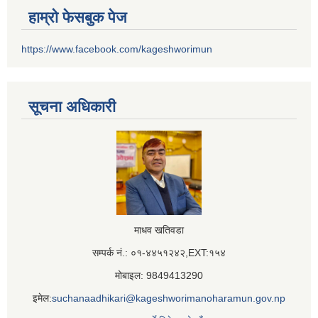
हाम्रो फेसबुक पेज
https://www.facebook.com/kageshworimun
सूचना अधिकारी
माधव खतिवडा
सम्पर्क नं.: ०१-४४५१२४२,EXT:१५४
मोबाइल: 9849413290
इमेल:
suchanaadhikari@kageshworimanoharamun.gov.np