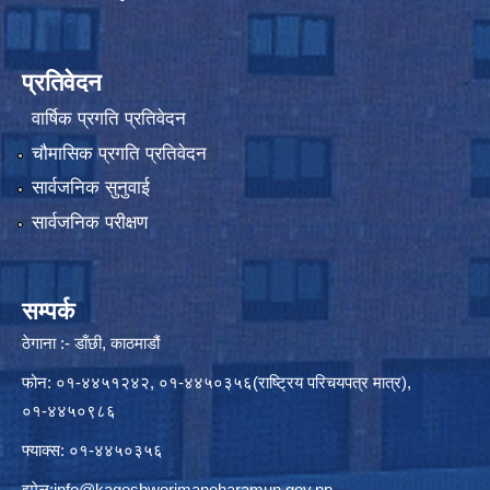
प्रतिवेदन
वार्षिक प्रगति प्रतिवेदन
चौमासिक प्रगति प्रतिवेदन
सार्वजनिक सुनुवाई
सार्वजनिक परीक्षण
सम्पर्क
ठेगाना :- डाँछी, काठमाडौं
फोन: ०१-४४५१२४२, ०१-४४५०३५६(राष्ट्रिय परिचयपत्र मात्र),
०१-४४५०९८६
फ्याक्स: ०१-४४५०३५६
इमेल:
info@kageshworimanoharamun.gov.np