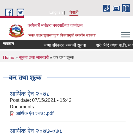
Skip to main content
English
नेपाली
कागेश्वरी मनोहरा नगरपालिका कार्यालय
"सबल,सक्षम सुशासनयुक्त विकासमुखी स्थानीय सरकार"
समाचार
जग्गा वर्गिकरण सम्बन्धी सूचना
श्री सिद्दि गणेश मा.वि. मा प्रशि
You are here
Home
»
सूचना तथा जानकारी
» कर तथा शुल्क
कर तथा शुल्क
आर्थिक ऐन २०७८
Post date:
07/15/2021 - 15:42
Documents:
आर्थिक ऐन २०७८.pdf
आर्थिक ऐन २०७७-०७८