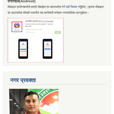
एण्डरोईड(Android)
मोबाइल प्रयोगकर्ताले हाम्रो मोबाईल एप डाउनलोड गर्न
यहाँ क्लिक
गर्नुहोस् ।कृपया मोबाइल
एप डाउनलोड गरेपछी स्थानीय तह कागेश्वरी मनोहरा नगरपालिका छान्नुहोला।
नगर प्रवक्ता