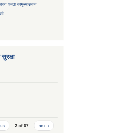
ागत क्षमता स्वमूल्याङ्कन
ाली
सुरक्षा
ous
2 of 67
next ›