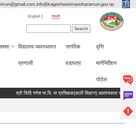
rimun@gmail.com,info@kageshworimanoharamun.gov.np
English
नेपाली
Search form
Search
क्सा
विद्यालय व्यवस्थापन
नागरिक
वृत्ति
प्रणाली
वडापत्र
मार्गनिर्देशन
पोर्टल
श्री सिद्दि गणेश मा.वि. मा प्रशिक्षक(बाली विज्ञान) आवश्यकता सम्बन्धी सूचना