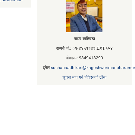
माधव खतिवडा
सम्पर्क नं.: ०१-४४५१२४२,EXT:१५४
मोबाइल: 9849413290
इमेल:
suchanaadhikari@kageshworimanoharamun
सूचना माग गर्ने निवेदनको ढाँचा