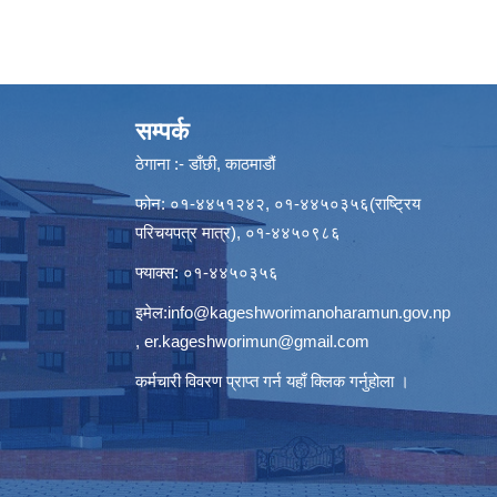
सम्पर्क
ठेगाना :- डाँछी, काठमाडौं
फोन: ०१-४४५१२४२, ०१-४४५०३५६(राष्ट्रिय
परिचयपत्र मात्र), ०१-४४५०९८६
फ्याक्स: ०१-४४५०३५६
इमेल:
info@kageshworimanoharamun.gov.np
,
er.kageshworimun@gmail.com
कर्मचारी विवरण प्राप्त गर्न
यहाँ क्लिक
गर्नुहोला ।