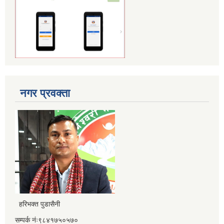
नगर प्रवक्ता
हरिभक्त पुडासैनी
सम्पर्क नंः९८४१७५०५७०