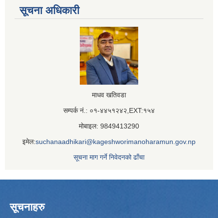
सूचना अधिकारी
माधव खतिवडा
सम्पर्क नं.: ०१-४४५१२४२,EXT:१५४
मोबाइल: 9849413290
इमेल:
suchanaadhikari@kageshworimanoharamun.gov.np
सूचना माग गर्ने निवेदनको ढाँचा
सूचनाहरु