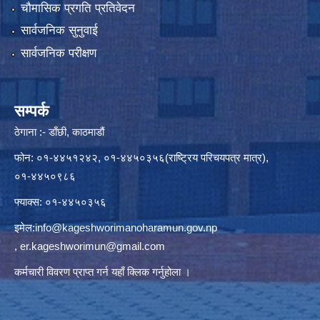
चौमासिक प्रगति प्रतिवेदन
सार्वजनिक सुनुवाई
सार्वजनिक परीक्षण
सम्पर्क
ठेगाना :- डाँछी, काठमाडौं
फोन: ०१-४४५१२४२, ०१-४४५०३५६(राष्ट्रिय परिचयपत्र मात्र),
०१-४४५०९८६
फ्याक्स: ०१-४४५०३५६
इमेल:
info@kageshworimanoharamun.gov.np
,
er.kageshworimun@gmail.com
कर्मचारी विवरण प्राप्त गर्न
यहाँ क्लिक
गर्नुहोला ।