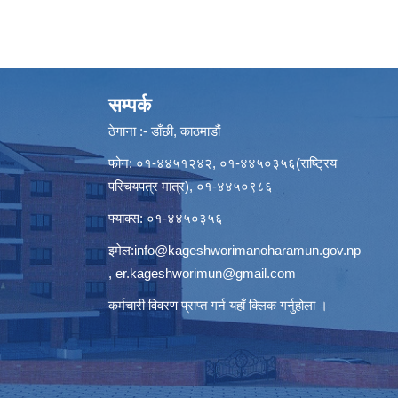
सम्पर्क
ठेगाना :- डाँछी, काठमाडौं
फोन: ०१-४४५१२४२, ०१-४४५०३५६(राष्ट्रिय
परिचयपत्र मात्र), ०१-४४५०९८६
फ्याक्स: ०१-४४५०३५६
इमेल:
info@kageshworimanoharamun.gov.np
,
er.kageshworimun@gmail.com
कर्मचारी विवरण प्राप्त गर्न
यहाँ क्लिक
गर्नुहोला ।