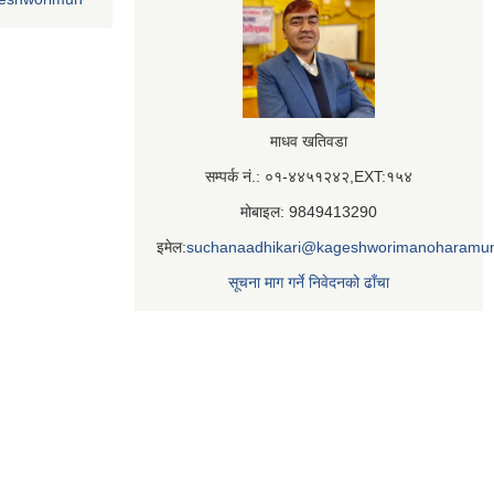
माधव खतिवडा
सम्पर्क नं.: ०१-४४५१२४२,EXT:१५४
मोबाइल: 9849413290
इमेल:
suchanaadhikari@kageshworimanoharamun
सूचना माग गर्ने निवेदनको ढाँचा