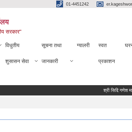
01-4451242
er.kageshwo
यालय
नीय सरकार"
विधुतीय
सूचना तथा
ग्यालरी
स्वत
घरन
शुसासन सेवा
जानकारी
प्रकाशन
श्री सिद्दि गणेश मा.वि.