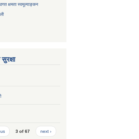
ागत क्षमता स्वमूल्याङ्कन
ाली
सुरक्षा
ी
ous
3 of 67
next ›