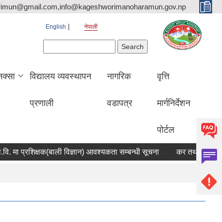
rimun@gmail.com,info@kageshworimanoharamun.gov.np
English
नेपाली
Search form
Search
क्सा
विद्यालय व्यवस्थापन
नागरिक
वृत्ति
प्रणाली
वडापत्र
मार्गनिर्देशन
पोर्टल
 मा प्रशिक्षक(बाली विज्ञान) आवश्यकता सम्बन्धी सूचना
कर तथा जरिवाना छुट स