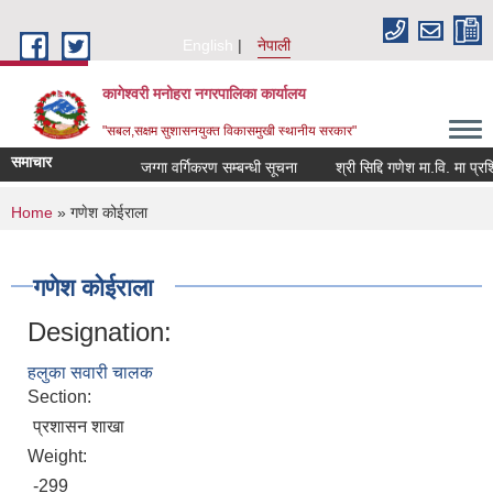
Skip to main content
English
नेपाली
कागेश्वरी मनोहरा नगरपालिका कार्यालय
"सबल,सक्षम सुशासनयुक्त विकासमुखी स्थानीय सरकार"
समाचार
जग्गा वर्गिकरण सम्बन्धी सूचना
श्री सिद्दि गणेश मा.वि. मा प्रशिक्षक
You are here
Home
» गणेश कोईराला
गणेश कोईराला
Designation:
हलुका सवारी चालक
Section:
प्रशासन शाखा
Weight:
-299