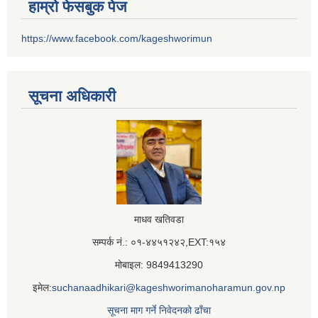
हाम्रो फेसबुक पेज
https://www.facebook.com/kageshworimun
सूचना अधिकारी
माधव खतिवडा
सम्पर्क नं.: ०१-४४५१२४२,EXT:१५४
मोबाइल: 9849413290
इमेल:
suchanaadhikari@kageshworimanoharamun.gov.np
सूचना माग गर्ने निवेदनको ढाँचा