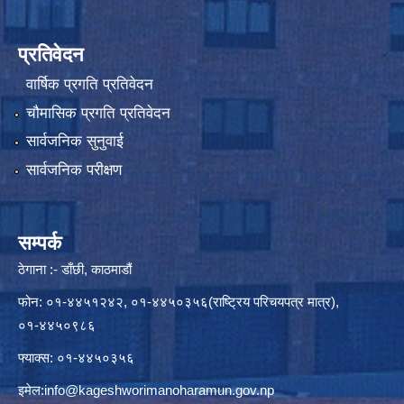
प्रतिवेदन
वार्षिक प्रगति प्रतिवेदन
चौमासिक प्रगति प्रतिवेदन
सार्वजनिक सुनुवाई
सार्वजनिक परीक्षण
सम्पर्क
ठेगाना :- डाँछी, काठमाडौं
फोन: ०१-४४५१२४२, ०१-४४५०३५६(राष्ट्रिय परिचयपत्र मात्र),
०१-४४५०९८६
फ्याक्स: ०१-४४५०३५६
इमेल:
info@kageshworimanoharamun.gov.np