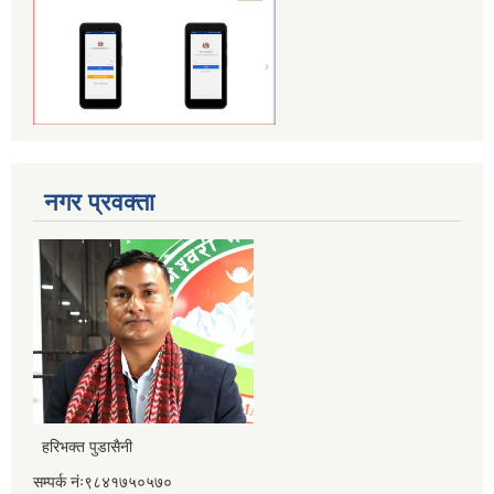
नगर प्रवक्ता
हरिभक्त पुडासैनी
सम्पर्क नंः९८४१७५०५७०