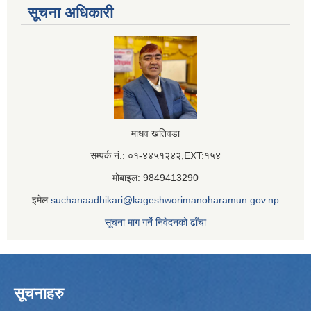
सूचना अधिकारी
माधव खतिवडा
सम्पर्क नं.: ०१-४४५१२४२,EXT:१५४
मोबाइल: 9849413290
इमेल:
suchanaadhikari@kageshworimanoharamun.gov.np
सूचना माग गर्ने निवेदनको ढाँचा
सूचनाहरु