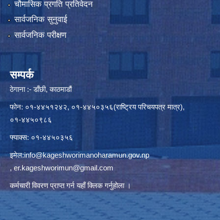
चौमासिक प्रगति प्रतिवेदन
सार्वजनिक सुनुवाई
सार्वजनिक परीक्षण
सम्पर्क
ठेगाना :- डाँछी, काठमाडौं
फोन: ०१-४४५१२४२, ०१-४४५०३५६(राष्ट्रिय परिचयपत्र मात्र),
०१-४४५०९८६
फ्याक्स: ०१-४४५०३५६
इमेल:
info@kageshworimanoharamun.gov.np
,
er.kageshworimun@gmail.com
कर्मचारी विवरण प्राप्त गर्न
यहाँ क्लिक
गर्नुहोला ।