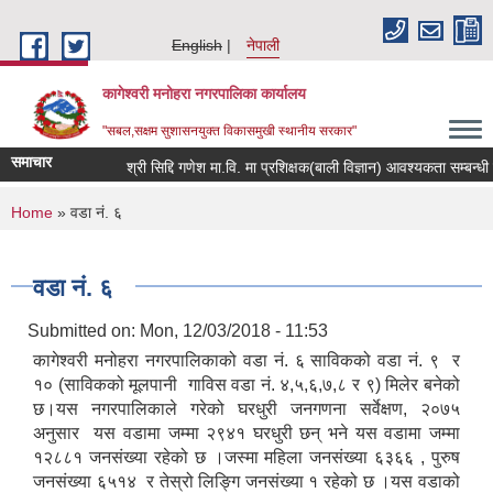
Skip to main content
English
नेपाली
कागेश्वरी मनोहरा नगरपालिका कार्यालय
"सबल,सक्षम सुशासनयुक्त विकासमुखी स्थानीय सरकार"
समाचार
श्री सिद्दि गणेश मा.वि. मा प्रशिक्षक(बाली विज्ञान) आवश्यकता सम्बन्धी सूचना
You are here
Home
» वडा नं. ६
वडा नं. ६
Submitted on:
Mon, 12/03/2018 - 11:53
कागेश्वरी मनोहरा नगरपालिकाको वडा नं. ६ साविकको वडा नं. ९ र
१० (साविकको मूलपानी गाविस वडा नं. ४,५,६,७,८ र ९) मिलेर बनेको
छ।यस नगरपालिकाले गरेको घरधुरी जनगणना सर्वेक्षण, २०७५
अनुसार यस वडामा जम्मा २९४१ घरधुरी छन् भने यस वडामा जम्मा
१२८८१ जनसंख्या रहेको छ ।जस्मा महिला जनसंख्या ६३६६ , पुरुष
जनसंख्या ६५१४ र तेस्रो लिङ्गि जनसंख्या १ रहेको छ ।यस वडाको