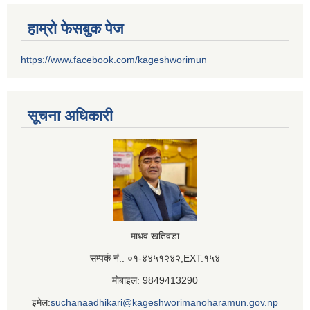
हाम्रो फेसबुक पेज
https://www.facebook.com/kageshworimun
सूचना अधिकारी
माधव खतिवडा
सम्पर्क नं.: ०१-४४५१२४२,EXT:१५४
मोबाइल: 9849413290
इमेल:
suchanaadhikari@kageshworimanoharamun.gov.np