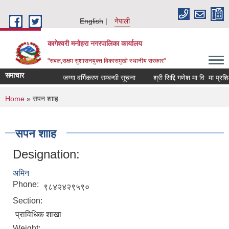
Skip to main content
English
नेपाली
कागेश्वरी मनोहरा नगरपालिका कार्यालय
"सबल,सक्षम सुशासनयुक्त विकासमुखी स्थानीय सरकार"
समाचार
जग्गा वर्गिकरण सम्बन्धी सूचना
श्री सिद्दि गणेश मा.वि. मा प्रशिक्षक(
You are here
Home
» सपन शााह
सपन शााह
Designation:
अमिन
Phone:
९८४२४२९५९०
Section:
प्राविधिक शाखा
Weight: