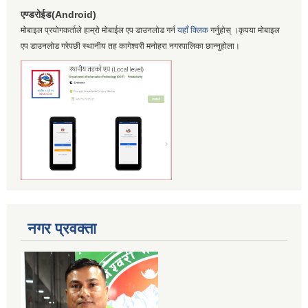
एण्डरोईड(Android)
मोबाइल प्रयोगकर्ताले हाम्रो मोबाईल एप डाउनलोड गर्न
यहाँ क्लिक
गर्नुहोस् ।कृपया मोबाइल
एप डाउनलोड गरेपछी स्थानीय तह कागेश्वरी मनोहरा नगरपालिका छान्नुहोला।
नगर प्रवक्ता