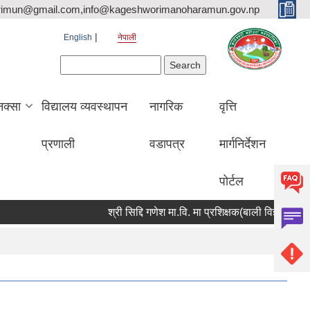
rimun@gmail.com,info@kageshworimanoharamun.gov.np
English
नेपाली
Search form
Search
क्सा
विद्यालय व्यवस्थापन
नागरिक
वृत्ति
प्रणाली
वडापत्र
मार्गनिर्देशन
पोर्टल
श्री सिद्दि गणेश मा.वि. मा प्रशिक्षक(बाली विज्ञान) आवश्यकता 