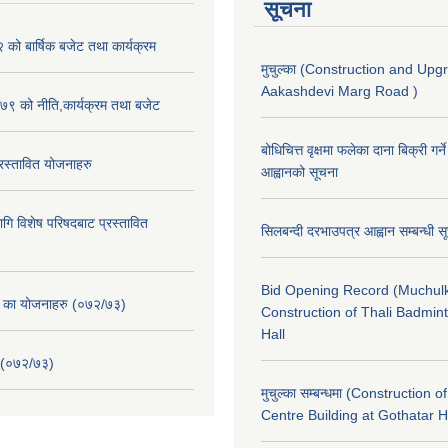
सूचना
ो बार्षिक बजेट तथा कार्यक्रम
मुचुल्का (Construction and Upg
Aakashdevi Marg Road )
९ को नीति,कार्यक्रम तथा बजेट
बोधिचित्त वृक्षमा फलेका दाना बिक्री गर्न
स्तावित योजनाहरु
आह्वानको सूचना
ि विशेष परिषदबाट प्रस्तावित
सिलबन्दी दरभाउपत्र आह्वान सम्बन्धी 
Bid Opening Record (Muchulk
. का योजनाहरु (०७२/७३)
Construction of Thali Badmi
Hall
 (०७२/७३)
मुचुल्का सम्बन्धमा (Construction o
Centre Building at Gothatar H