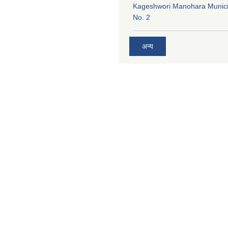
Kageshwori Manohara Munici
No. 2
अन्य