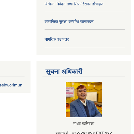
विभिन्न निवेदन तथा सिफारिसका ढाँचाहरु
सामाजिक सुरक्षा सम्बन्धि फारामहरु
नागरिक वडापत्र
सूचना अधिकारी
geshworimun
माधव खतिवडा
सम्पर्क नं.: ०१-४४५१२४२,EXT:१५४