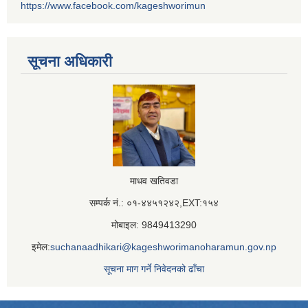
https://www.facebook.com/kageshworimun
सूचना अधिकारी
माधव खतिवडा
सम्पर्क नं.: ०१-४४५१२४२,EXT:१५४
मोबाइल: 9849413290
इमेल:
suchanaadhikari@kageshworimanoharamun.gov.np
सूचना माग गर्ने निवेदनको ढाँचा