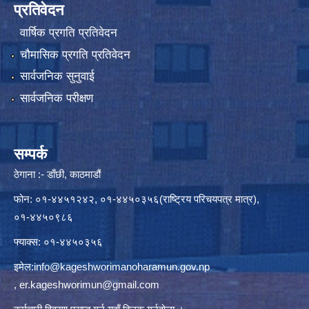
प्रतिवेदन
वार्षिक प्रगति प्रतिवेदन
चौमासिक प्रगति प्रतिवेदन
सार्वजनिक सुनुवाई
सार्वजनिक परीक्षण
सम्पर्क
ठेगाना :- डाँछी, काठमाडौं
फोन: ०१-४४५१२४२, ०१-४४५०३५६(राष्ट्रिय परिचयपत्र मात्र),
०१-४४५०९८६
फ्याक्स: ०१-४४५०३५६
इमेल:
info@kageshworimanoharamun.gov.np
,
er.kageshworimun@gmail.com