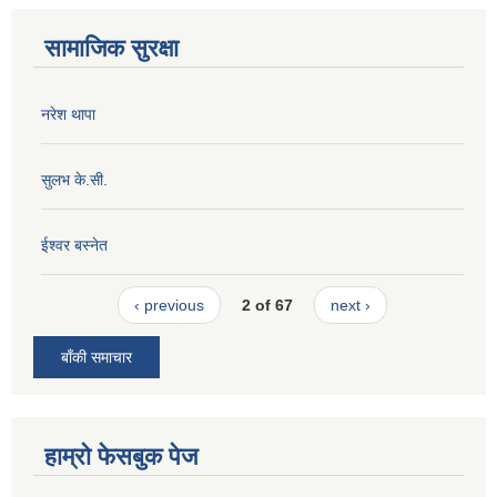
सामाजिक सुरक्षा
नरेश थापा
सुलभ के.सी.
ईश्वर बस्नेत
‹ previous
2 of 67
next ›
बाँकी समाचार
हाम्रो फेसबुक पेज