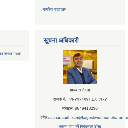
नागरिक वडापत्र
सूचना अधिकारी
geshworimun
माधव खतिवडा
सम्पर्क नं.: ०१-४४५१२४२,EXT:१५४
मोबाइल: 9849413290
इमेल:
suchanaadhikari@kageshworimanoharamun
सूचना माग गर्ने निवेदनको ढाँचा