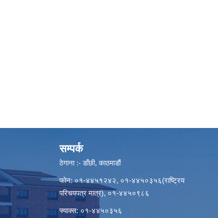
सम्पर्क
ठेगाना :- डाँछी, काठमाडौं
फोन: ०१-४४५१२४२, ०१-४४५०३५६(राष्ट्रिय
परिचयपत्र मात्र), ०१-४४५०९८६
फ्याक्स: ०१-४४५०३५६