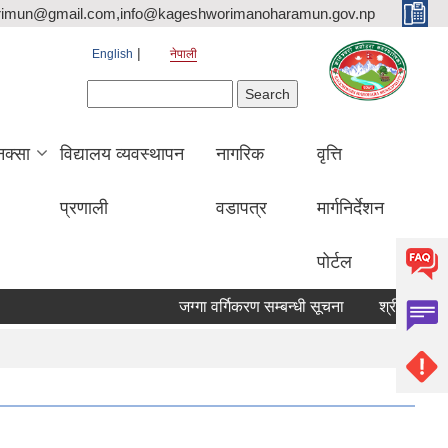
rimun@gmail.com,info@kageshworimanoharamun.gov.np
English
नेपाली
Search form
Search
क्सा
विद्यालय व्यवस्थापन
नागरिक
वृत्ति
प्रणाली
वडापत्र
मार्गनिर्देशन
पोर्टल
जग्गा वर्गिकरण सम्बन्धी सूचना
श्री सिद्दि गणेश मा.