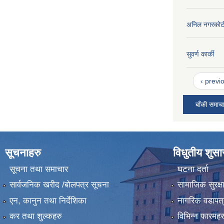
अनिल नगरकोट
सुवर्ण कार्की
‹ previ
बाँकी समाच
सूचनाहरु
विधुतीय शुस
सूचना तथा समाचार
घटना दर्ता
सार्वजनिक खरीद /बोलपत्र सूचना
सामाजिक सुरक्ष
एन, कानुन तथा निर्देशिका
नागरिक वडापत्
कर तथा शुल्कहरु
विभिन्न फारमहर