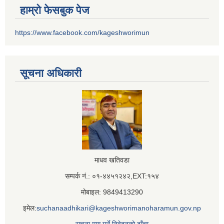
हाम्रो फेसबुक पेज
https://www.facebook.com/kageshworimun
सूचना अधिकारी
माधव खतिवडा
सम्पर्क नं.: ०१-४४५१२४२,EXT:१५४
मोबाइल: 9849413290
इमेल:
suchanaadhikari@kageshworimanoharamun.gov.np
सूचना माग गर्ने निवेदनको ढाँचा