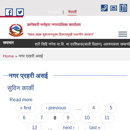
Skip to main content
English
नेपाली
कागेश्वरी मनोहरा नगरपालिका कार्यालय
"सबल,सक्षम सुशासनयुक्त विकासमुखी स्थानीय सरकार"
समाचार
श्री सिद्दि गणेश मा.वि. मा प्रशिक्षक(बाली विज्ञान) आवश्यकता सम्बन्धी सूचना
You are here
Home
» नगर प्रहरी असई
नगर प्रहरी असई
सुविन कार्की
Read more
about सुविन कार्की
Pages
« first
‹ previous
…
4
5
6
7
8
9
10
11
12
…
next ›
last »