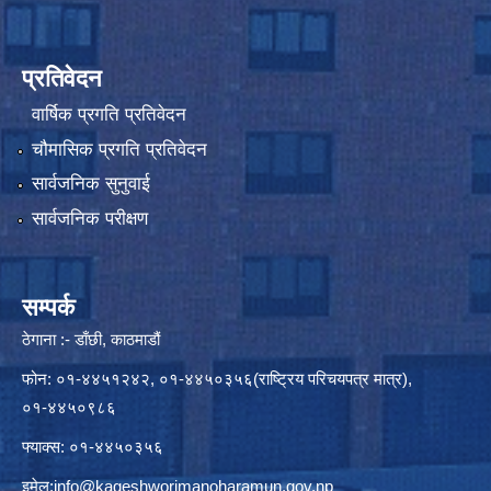
प्रतिवेदन
वार्षिक प्रगति प्रतिवेदन
चौमासिक प्रगति प्रतिवेदन
सार्वजनिक सुनुवाई
सार्वजनिक परीक्षण
सम्पर्क
ठेगाना :- डाँछी, काठमाडौं
फोन: ०१-४४५१२४२, ०१-४४५०३५६(राष्ट्रिय परिचयपत्र मात्र),
०१-४४५०९८६
फ्याक्स: ०१-४४५०३५६
इमेल:
info@kageshworimanoharamun.gov.np