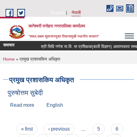
Skip to main content
English
नेपाली
कागेश्वरी मनोहरा नगरपालिका कार्यालय
"सबल,सक्षम सुशासनयुक्त विकासमुखी स्थानीय सरकार"
समाचार
श्री सिद्दि गणेश मा.वि. मा प्रशिक्षक(बाली विज्ञान) आवश्यकता सम्बन्धी सू
You are here
Home
» प्रमुख प्रशासकिय अधिकृत
प्रमुख प्रशासकिय अधिकृत
पुरुषोत्तम सुबेदी
Read more
about पुरुषोत्तम सुबेदी
English
Pages
« first
‹ previous
…
5
6