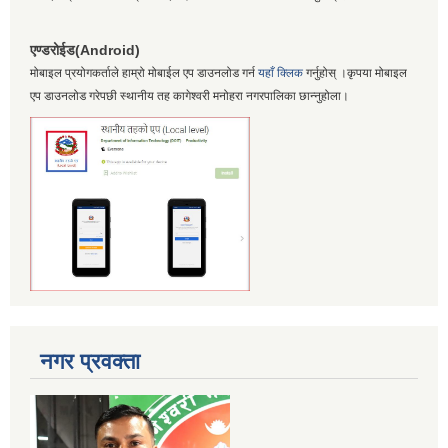
एण्डरोईड(Android)
मोबाइल प्रयोगकर्ताले हाम्रो मोबाईल एप डाउनलोड गर्न
यहाँ क्लिक
गर्नुहोस् ।कृपया मोबाइल
एप डाउनलोड गरेपछी स्थानीय तह कागेश्वरी मनोहरा नगरपालिका छान्नुहोला।
नगर प्रवक्ता