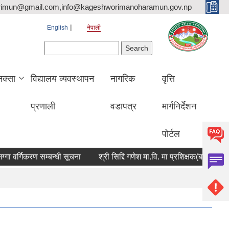
rimun@gmail.com,info@kageshworimanoharamun.gov.np
English
नेपाली
Search form
Search
क्सा
विद्यालय व्यवस्थापन
नागरिक
वृत्ति
प्रणाली
वडापत्र
मार्गनिर्देशन
पोर्टल
्गिकरण सम्बन्धी सूचना
श्री सिद्दि गणेश मा.वि. मा प्रशिक्षक(बाली विज्ञान) आ