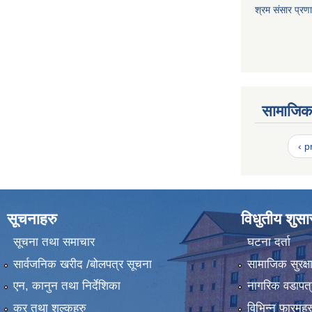
श्रम संसार प्रण
सामाजिक 
‹ p
सूचनाहरु
विधुतीय शुस
सूचना तथा समाचार
घटना दर्ता
सार्वजनिक खरीद /बोलपत्र सूचना
सामाजिक सुरक्ष
एन, कानुन तथा निर्देशिका
नागरिक वडापत्
कर तथा शुल्कहरु
विभिन्न फारमहर