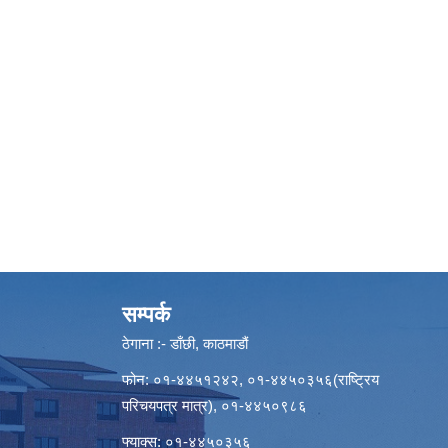
सम्पर्क
ठेगाना :- डाँछी, काठमाडौं
फोन: ०१-४४५१२४२, ०१-४४५०३५६(राष्ट्रिय
परिचयपत्र मात्र), ०१-४४५०९८६
फ्याक्स: ०१-४४५०३५६