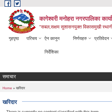
Skip to main content
कागेश्वरी मनोहरा नगरपालिका कार्
"सबल,सक्षम सुशासनयुक्त विकासमुखी स्था
गृहपृष्ठ
परिचय
ऐन कानुन
निर्णयहरु
प्रतिवेदन
निर्देशिका
समाचार
You are here
Home
» खरिदार
खरिदार
There is currently no content classified with this term.