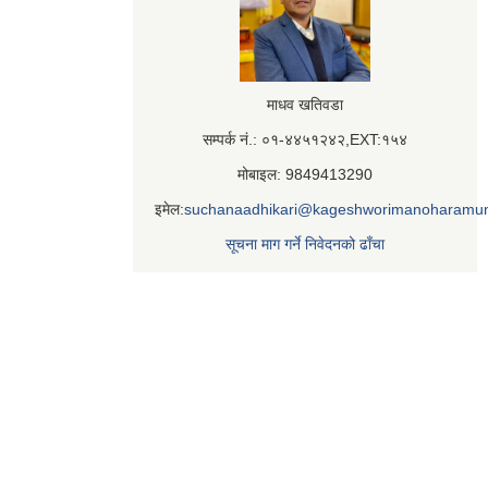
माधव खतिवडा
सम्पर्क नं.: ०१-४४५१२४२,EXT:१५४
मोबाइल: 9849413290
इमेल:
suchanaadhikari@kageshworimanoharamun
सूचना माग गर्ने निवेदनको ढाँचा