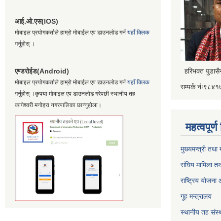
आई.ओ.एस(IOS)
मोबाइल प्रयोगकर्ताले हाम्रो मोबाईल एप डाउनलोड गर्न
यहाँ क्लिक
गर्नुहोस् ।
एण्डरोईड(Android)
हरिभक्त पुडास
मोबाइल प्रयोगकर्ताले हाम्रो मोबाईल एप डाउनलोड गर्न
यहाँ क्लिक
सम्पर्क नंः९८
गर्नुहोस् ।कृपया मोबाइल एप डाउनलोड गरेपछी स्थानीय तह
कागेश्वरी मनोहरा नगरपालिका छान्नुहोला।
महत्वपूर्
मुख्यमन्त्री तथा
संघिय मामिला तथ
राष्ट्रिय योजना
गूह मन्त्रालय
स्थानीय तह संस्थ