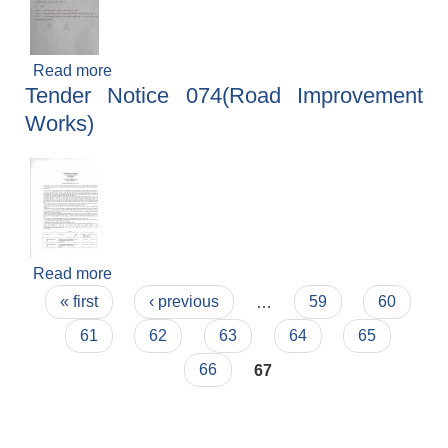
Read more
about नगर वस संचालन सम्बन्धि सूचना
Tender Notice 074(Road Improvement
Works)
Read more
about Tender Notice 074(Road Improvement
Pages
Works)
« first
‹ previous
…
59
60
61
62
63
64
65
66
67