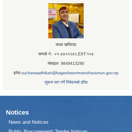
माधव खतिवडा
सम्पर्क नं.: ०१-४४५१२४२,EXT:१५४
मोबाइल: 9849413290
इमेल:
suchanaadhikari@kageshworimanoharamun.gov.np
सूचना माग गर्ने निवेदनको ढाँचा
Notices
News and Notices
Public Procurement/ Tender Notices