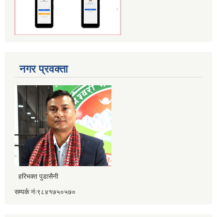
नगर प्रवक्ता
हरिभक्त पुडासैनी
सम्पर्क नंः९८४१७५०५७०