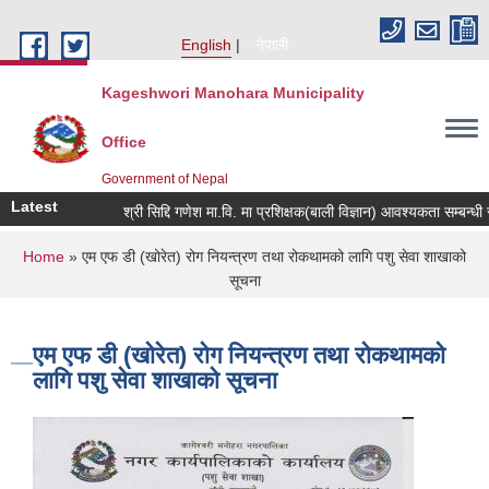
Skip to main content
English
नेपाली
Kageshwori Manohara Municipality
Office
Government of Nepal
Latest
श्री सिद्दि गणेश मा.वि. मा प्रशिक्षक(बाली विज्ञान) आवश्यकता सम्बन्धी सूचन
You are here
Home
» एम एफ डी (खोरेत) रोग नियन्त्रण तथा रोकथामको लागि पशु सेवा शाखाको
सूचना
एम एफ डी (खोरेत) रोग नियन्त्रण तथा रोकथामको
लागि पशु सेवा शाखाको सूचना