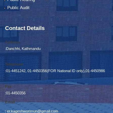
Public Audit
Contact Details
Address
:Danchhi, Kathmandu
Telephone
:01-4451242, 01-4450356(FOR National ID only),01-4450986
Fax
:01-4450356
Email
:
er.kageshworimun@gmail.com