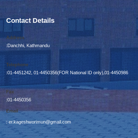
Contact Details
Address
:Danchhi, Kathmandu
Telephone
:01-4451242, 01-4450356(FOR National ID only),01-4450986
Fax
:01-4450356
Email
:
er.kageshworimun@gmail.com