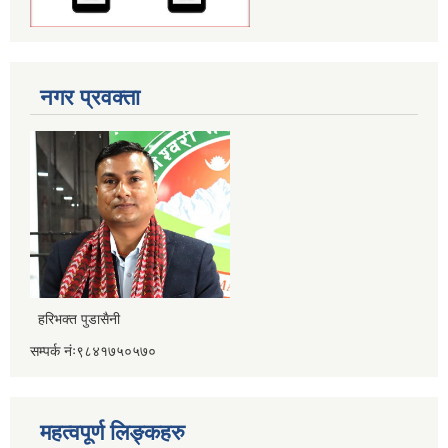
नगर प्रवक्ता
हरिभक्त पुडासैनी
सम्पर्क नंः९८४१७५०५७०
महत्वपूर्ण लिङ्कहरु