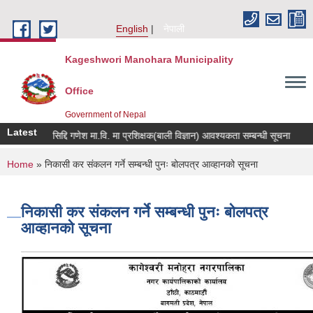
Skip to main content
English
नेपाली
Kageshwori Manohara Municipality
Office
Government of Nepal
Latest
श्री सिद्दि गणेश मा.वि. मा प्रशिक्षक(बाली विज्ञान) आवश्यकता सम्बन्धी सूचना
कर तथा
You are here
Home
» निकासी कर संकलन गर्ने सम्बन्धी पुनः बोलपत्र आव्हानको सूचना
निकासी कर संकलन गर्ने सम्बन्धी पुनः बोलपत्र
आव्हानको सूचना