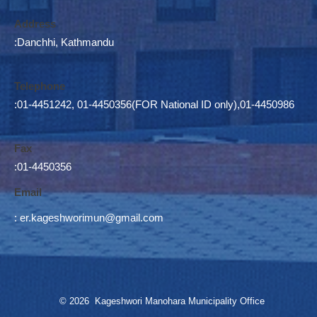
Address
:Danchhi, Kathmandu
Telephone
:01-4451242, 01-4450356(FOR National ID only),01-4450986
Fax
:01-4450356
Email
:
er.kageshworimun@gmail.com
© 2026 Kageshwori Manohara Municipality Office