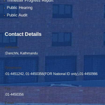
Trimester Progress Report
Public Hearing
Public Audit
Contact Details
Address
:Danchhi, Kathmandu
Telephone
:01-4451242, 01-4450356(FOR National ID only),01-4450986
Fax
:01-4450356
Email