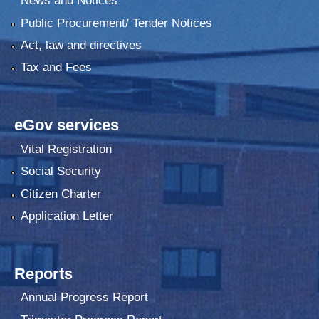
News and Notices
Public Procurement/ Tender Notices
Act, law and directives
Tax and Fees
eGov services
Vital Registration
Social Security
Citizen Charter
Application Letter
Reports
Annual Progress Report