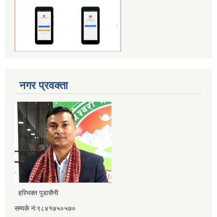
नगर प्रवक्ता
हरिभक्त पुडासैनी
सम्पर्क नंः९८४१७५०५७०