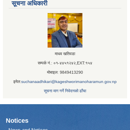
सूचना अधिकारी
माधव खतिवडा
सम्पर्क नं.: ०१-४४५१२४२,EXT:१५४
मोबाइल: 9849413290
इमेल:
suchanaadhikari@kageshworimanoharamun.gov.np
सूचना माग गर्ने निवेदनको ढाँचा
Notices