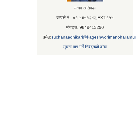
माधव खतिवडा
सम्पर्क नं.: ०१-४४५१२४२,EXT:१५४
मोबाइल: 9849413290
इमेल:
suchanaadhikari@kageshworimanoharamun
सूचना माग गर्ने निवेदनको ढाँचा