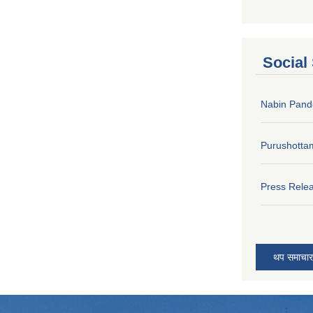
Social
Nabin Pand
Purushotta
Press Rele
थप समाचार