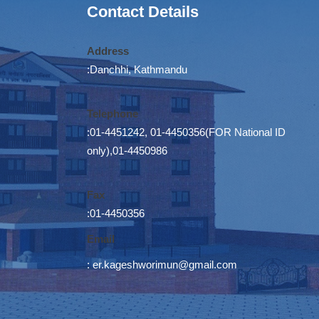
Contact Details
Address
:Danchhi, Kathmandu
Telephone
:01-4451242, 01-4450356(FOR National ID
only),01-4450986
Fax
:01-4450356
Email
:
er.kageshworimun@gmail.com