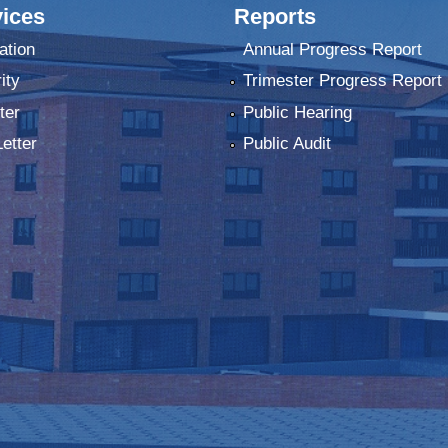
ices
Reports
ation
Annual Progress Report
ity
Trimester Progress Report
ter
Public Hearing
Letter
Public Audit