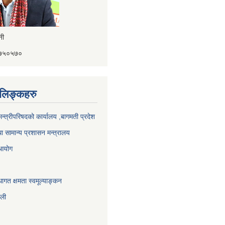
ैनी
४१७५०५७०
ण लिङ्कहरु
 मन्त्रीपरिषदको कार्यालय ,बागमती प्रदेश
ा सामान्य प्रशासन मन्त्रालय
 आयोग
ागत क्षमता स्वमूल्याङ्कन
ाली