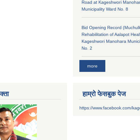
Road at Kageshwori Manoha
Municipality Ward No. 8
Bid Opening Record (Muchulk
Rehabilitation of Aalapot Heal
Kageshwori Manohara Munici
No. 2
more
क्ता
हाम्रो फेसबुक पेज
https://www.facebook.com/ka