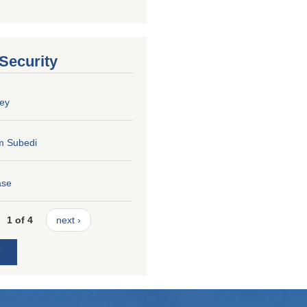
 Security
ey
m Subedi
ase
1 of 4
next ›