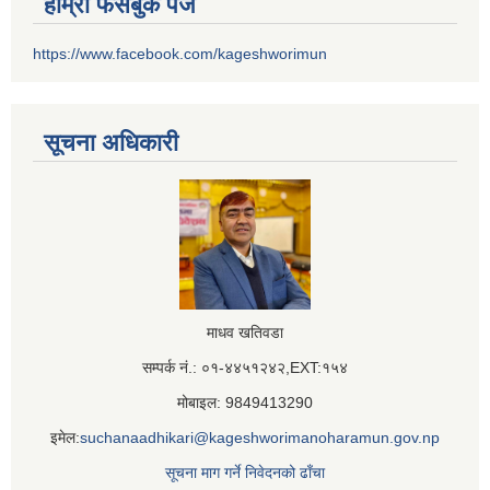
हाम्रो फेसबुक पेज
https://www.facebook.com/kageshworimun
सूचना अधिकारी
माधव खतिवडा
सम्पर्क नं.: ०१-४४५१२४२,EXT:१५४
मोबाइल: 9849413290
इमेल:
suchanaadhikari@kageshworimanoharamun.gov.np
सूचना माग गर्ने निवेदनको ढाँचा