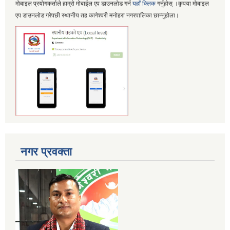
मोबाइल प्रयोगकर्ताले हाम्रो मोबाईल एप डाउनलोड गर्न
यहाँ क्लिक
गर्नुहोस् ।कृपया मोबाइल
एप डाउनलोड गरेपछी स्थानीय तह कागेश्वरी मनोहरा नगरपालिका छान्नुहोला।
नगर प्रवक्ता