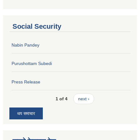
Social Security
Nabin Pandey
Purushottam Subedi
Press Release
1 of 4
next ›
थप समाचार