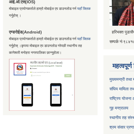
आई.ओ.एस(IOS)
मोबाइल प्रयोगकर्ताले हाम्रो मोबाईल एप डाउनलोड गर्न
यहाँ क्लिक
गर्नुहोस् ।
एण्डरोईड(Android)
हरिभक्त पुडास
मोबाइल प्रयोगकर्ताले हाम्रो मोबाईल एप डाउनलोड गर्न
यहाँ क्लिक
सम्पर्क नंः९८
गर्नुहोस् ।कृपया मोबाइल एप डाउनलोड गरेपछी स्थानीय तह
कागेश्वरी मनोहरा नगरपालिका छान्नुहोला।
महत्वपूर्
मुख्यमन्त्री तथा
संघिय मामिला तथ
राष्ट्रिय योजना
गूह मन्त्रालय
स्थानीय तह संस्थ
श्रम संसार प्रण