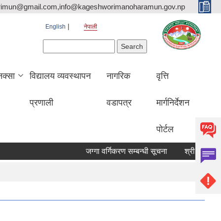
rimun@gmail.com,info@kageshworimanoharamun.gov.np
English
नेपाली
Search form
Search
क्सा
विद्यालय व्यवस्थापन
नागरिक
वृत्ति
प्रणाली
वडापत्र
मार्गनिर्देशन
पोर्टल
जग्गा वर्गिकरण सम्बन्धी सूचना
श्री सिद्दि गणेश मा.वि