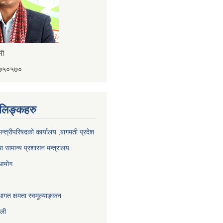
ैनी
४१७५०५७०
ण लिङ्कहरु
 मन्त्रीपरिषदको कार्यालय ,बागमती प्रदेश
ा सामान्य प्रशासन मन्त्रालय
 आयोग
ागत क्षमता स्वमूल्याङ्कन
ाली