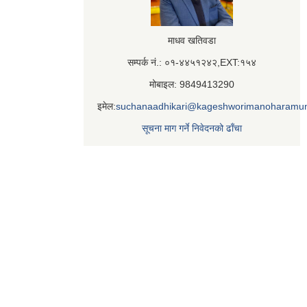
माधव खतिवडा
सम्पर्क नं.: ०१-४४५१२४२,EXT:१५४
मोबाइल: 9849413290
इमेल:
suchanaadhikari@kageshworimanoharamun
सूचना माग गर्ने निवेदनको ढाँचा