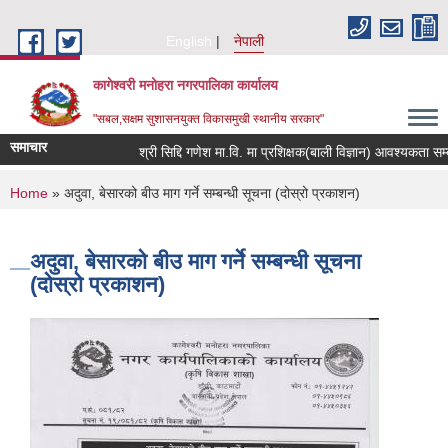
Skip to main content
English
नेपाली
कागेश्वरी मनोहरा नगरपालिका कार्यालय
"सबल,सक्षम सुशासनयुक्त विकासमुखी स्थानीय सरकार"
समाचार
श्री सिद्दि गणेश मा.वि. मा प्रशिक्षक(बाली विज्ञान) आवश्यकता सम्बन्धी स
You are here
Home
» अदुवा, बेसारको बीउ माग गर्ने सम्बन्धी सूचना (दोस्रो प्रकाशन)
अदुवा, बेसारको बीउ माग गर्ने सम्बन्धी सूचना
(दोस्रो प्रकाशन)