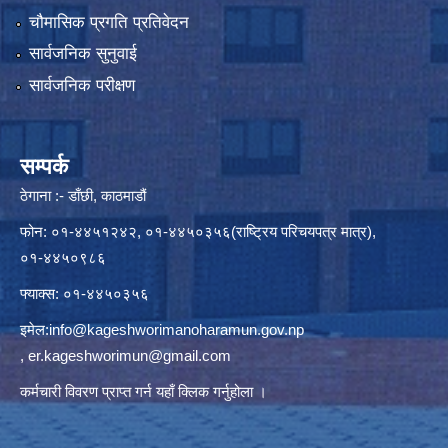
चौमासिक प्रगति प्रतिवेदन
सार्वजनिक सुनुवाई
सार्वजनिक परीक्षण
सम्पर्क
ठेगाना :- डाँछी, काठमाडौं
फोन: ०१-४४५१२४२, ०१-४४५०३५६(राष्ट्रिय परिचयपत्र मात्र),
०१-४४५०९८६
फ्याक्स: ०१-४४५०३५६
इमेल:
info@kageshworimanoharamun.gov.np
,
er.kageshworimun@gmail.com
कर्मचारी विवरण प्राप्त गर्न
यहाँ क्लिक
गर्नुहोला ।