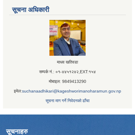
सूचना अधिकारी
माधव खतिवडा
सम्पर्क नं.: ०१-४४५१२४२,EXT:१५४
मोबाइल: 9849413290
इमेल:
suchanaadhikari@kageshworimanoharamun.gov.np
सूचना माग गर्ने निवेदनको ढाँचा
सूचनाहरु