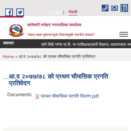
Skip to main content
English
नेपाली
कागेश्वरी मनोहरा नगरपालिका कार्यालय
"सबल,सक्षम सुशासनयुक्त विकासमुखी स्थानीय सरकार"
समाचार
श्री सिद्दि गणेश मा.वि. मा प्रशिक्षक(बाली विज्ञान) आवश्यकता सम्बन्धी
You are here
Home
» आ.व २०७७/७८ को प्रथम च‍ौमासिक प्रगति प्रतिवेदन
आ.व २०७७/७८ को प्रथम च‍ौमासिक प्रगति
प्रतिवेदन
Documents:
प्रथम चौमासिक प्रगति विवरण.pdf