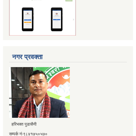
नगर प्रवक्ता
हरिभक्त पुडासैनी
सम्पर्क नंः९८४१७५०५७०