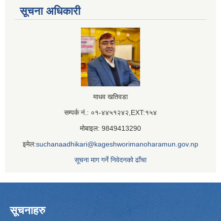
सूचना अधिकारी
माधव खतिवडा
सम्पर्क नं.: ०१-४४५१२४२,EXT:१५४
मोबाइल: 9849413290
इमेल:
suchanaadhikari@kageshworimanoharamun.gov.np
सूचना माग गर्ने निवेदनको ढाँचा
सूचनाहरु