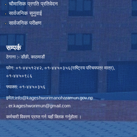
चौमासिक प्रगति प्रतिवेदन
सार्वजनिक सुनुवाई
सार्वजनिक परीक्षण
सम्पर्क
ठेगाना :- डाँछी, काठमाडौं
फोन: ०१-४४५१२४२, ०१-४४५०३५६(राष्ट्रिय परिचयपत्र मात्र),
०१-४४५०९८६
फ्याक्स: ०१-४४५०३५६
इमेल:
info@kageshworimanoharamun.gov.np
,
er.kageshworimun@gmail.com
कर्मचारी विवरण प्राप्त गर्न
यहाँ क्लिक
गर्नुहोला ।