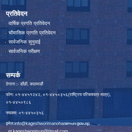
प्रतिवेदन
वार्षिक प्रगति प्रतिवेदन
चौमासिक प्रगति प्रतिवेदन
सार्वजनिक सुनुवाई
सार्वजनिक परीक्षण
सम्पर्क
ठेगाना :- डाँछी, काठमाडौं
फोन: ०१-४४५१२४२, ०१-४४५०३५६(राष्ट्रिय परिचयपत्र मात्र),
०१-४४५०९८६
फ्याक्स: ०१-४४५०३५६
इमेल:
info@kageshworimanoharamun.gov.np
,
er.kageshworimun@gmail.com