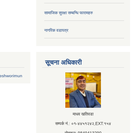
सामाजिक सुरक्षा सम्बन्धि फारामहरु
नागरिक वडापत्र
सूचना अधिकारी
geshworimun
माधव खतिवडा
सम्पर्क नं.: ०१-४४५१२४२,EXT:१५४
मोबाइल: 9849413290