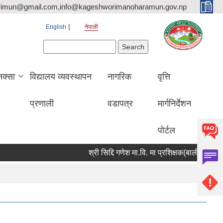
rimun@gmail.com,info@kageshworimanoharamun.gov.np
English
नेपाली
Search form
Search
क्सा
विद्यालय व्यवस्थापन
नागरिक
वृत्ति
प्रणाली
वडापत्र
मार्गनिर्देशन
पोर्टल
श्री सिद्दि गणेश मा.वि. मा प्रशिक्षक(बाली विज्ञान) आवश्य