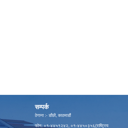
सम्पर्क
ठेगाना :- डाँछी, काठमाडौं
फोन: ०१-४४५१२४२, ०१-४४५०३५६(राष्ट्रिय