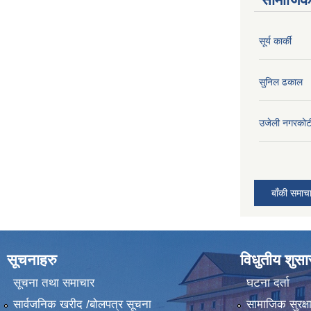
सूर्य कार्की
सुनिल ढकाल
उजेली नगरकोट
बाँकी समाच
सूचनाहरु
विधुतीय शुस
सूचना तथा समाचार
घटना दर्ता
सार्वजनिक खरीद /बोलपत्र सूचना
सामाजिक सुरक्ष