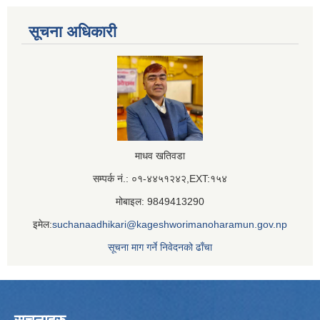
सूचना अधिकारी
माधव खतिवडा
सम्पर्क नं.: ०१-४४५१२४२,EXT:१५४
मोबाइल: 9849413290
इमेल:
suchanaadhikari@kageshworimanoharamun.gov.np
सूचना माग गर्ने निवेदनको ढाँचा