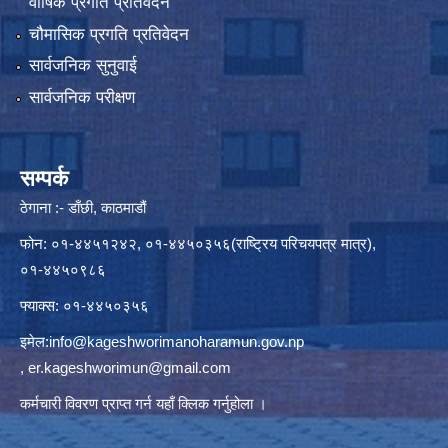
वार्षिक प्रगति प्रतिवेदन
चौमासिक प्रगति प्रतिवेदन
सार्वजनिक सुनुवाई
सार्वजनिक परीक्षण
सम्पर्क
ठेगाना :- डाँछी, काठमाडौं
फोन: ०१-४४५१२४२, ०१-४४५०३५६(राष्ट्रिय परिचयपत्र मात्र),
०१-४४५०९८६
फ्याक्स: ०१-४४५०३५६
इमेल:
info@kageshworimanoharamun.gov.np
,
er.kageshworimun@gmail.com
कर्मचारी विवरण प्राप्त गर्न
यहाँ क्लिक
गर्नुहोला ।