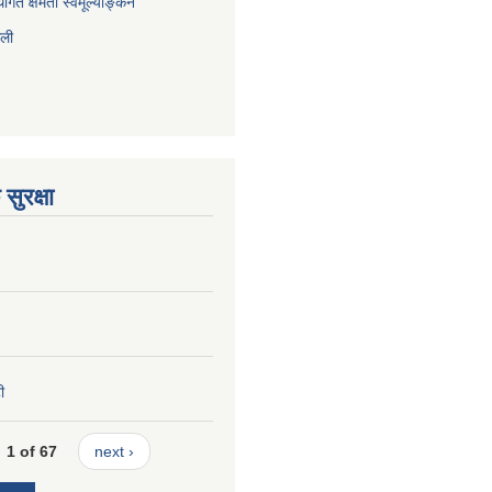
ागत क्षमता स्वमूल्याङ्कन
ाली
सुरक्षा
ी
1 of 67
next ›