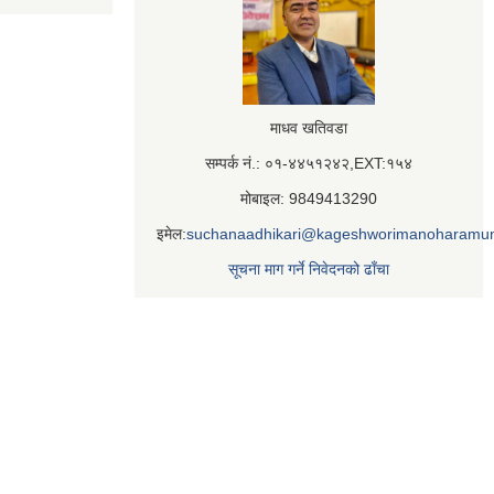
माधव खतिवडा
सम्पर्क नं.: ०१-४४५१२४२,EXT:१५४
मोबाइल: 9849413290
इमेल:
suchanaadhikari@kageshworimanoharamun
सूचना माग गर्ने निवेदनको ढाँचा