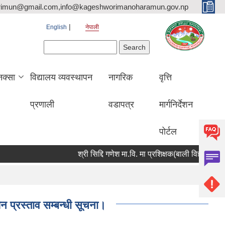
rimun@gmail.com,info@kageshworimanoharamun.gov.np
English
नेपाली
Search form
Search
क्सा
विद्यालय व्यवस्थापन
नागरिक
वृत्ति
प्रणाली
वडापत्र
मार्गनिर्देशन
पोर्टल
श्री सिद्दि गणेश मा.वि. मा प्रशिक्षक(बाली विज्ञान) आवश्यकता 
प्रस्ताव सम्बन्धी सूचना।