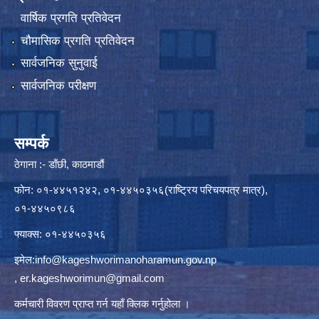
वार्षिक प्रगति प्रतिवेदन
चौमासिक प्रगति प्रतिवेदन
सार्वजनिक सुनुवाई
सार्वजनिक परीक्षण
सम्पर्क
ठेगाना :- डाँछी, काठमाडौं
फोन: ०१-४४५१२४२, ०१-४४५०३५६(राष्ट्रिय परिचयपत्र मात्र),
०१-४४५०९८६
फ्याक्स: ०१-४४५०३५६
इमेल:
info@kageshworimanoharamun.gov.np
,
er.kageshworimun@gmail.com
कर्मचारी विवरण प्राप्त गर्न
यहाँ क्लिक
गर्नुहोला ।