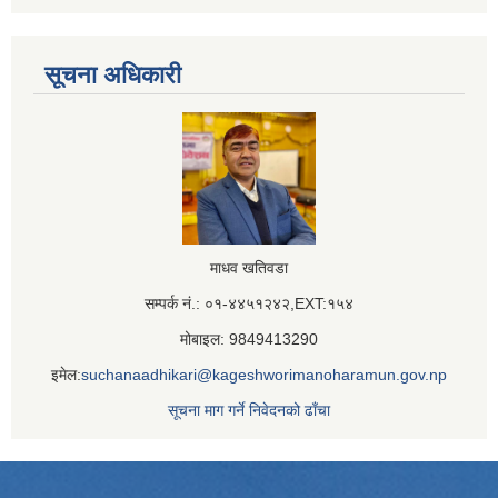
सूचना अधिकारी
माधव खतिवडा
सम्पर्क नं.: ०१-४४५१२४२,EXT:१५४
मोबाइल: 9849413290
इमेल:
suchanaadhikari@kageshworimanoharamun.gov.np
सूचना माग गर्ने निवेदनको ढाँचा