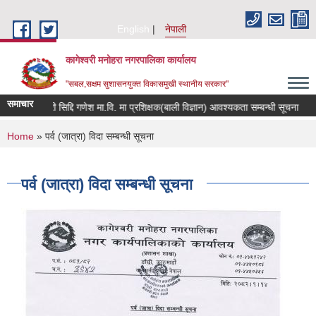
Skip to main content
English
नेपाली
कागेश्वरी मनोहरा नगरपालिका कार्यालय
"सबल,सक्षम सुशासनयुक्त विकासमुखी स्थानीय सरकार"
समाचार
श्री सिद्दि गणेश मा.वि. मा प्रशिक्षक(बाली विज्ञान) आवश्यकता सम्बन्धी सूचना
कर त
You are here
Home
» पर्व (जात्रा) विदा सम्बन्धी सूचना
पर्व (जात्रा) विदा सम्बन्धी सूचना