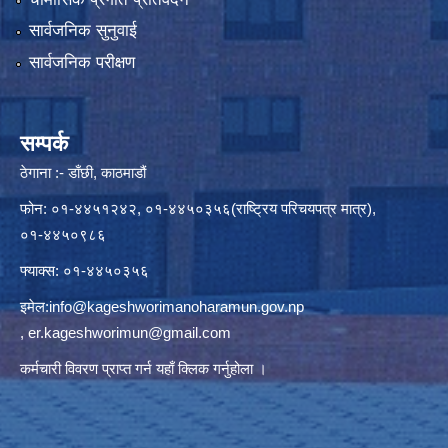
सार्वजनिक सुनुवाई
सार्वजनिक परीक्षण
सम्पर्क
ठेगाना :- डाँछी, काठमाडौं
फोन: ०१-४४५१२४२, ०१-४४५०३५६(राष्ट्रिय परिचयपत्र मात्र),
०१-४४५०९८६
फ्याक्स: ०१-४४५०३५६
इमेल:
info@kageshworimanoharamun.gov.np
,
er.kageshworimun@gmail.com
कर्मचारी विवरण प्राप्त गर्न
यहाँ क्लिक
गर्नुहोला ।