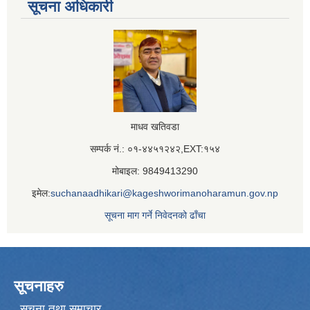
सूचना अधिकारी
माधव खतिवडा
सम्पर्क नं.: ०१-४४५१२४२,EXT:१५४
मोबाइल: 9849413290
इमेल:
suchanaadhikari@kageshworimanoharamun.gov.np
सूचना माग गर्ने निवेदनको ढाँचा
सूचनाहरु
सूचना तथा समाचार