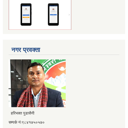
नगर प्रवक्ता
हरिभक्त पुडासैनी
सम्पर्क नंः९८४१७५०५७०