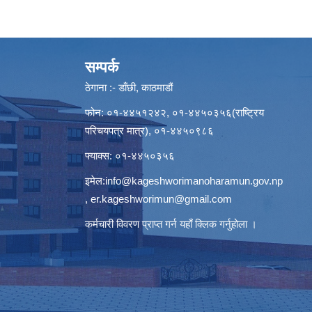
सम्पर्क
ठेगाना :- डाँछी, काठमाडौं
फोन: ०१-४४५१२४२, ०१-४४५०३५६(राष्ट्रिय
परिचयपत्र मात्र), ०१-४४५०९८६
फ्याक्स: ०१-४४५०३५६
इमेल:
info@kageshworimanoharamun.gov.np
,
er.kageshworimun@gmail.com
कर्मचारी विवरण प्राप्त गर्न
यहाँ क्लिक
गर्नुहोला ।