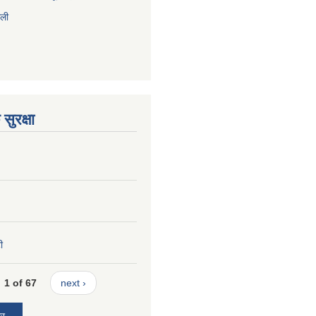
ाली
सुरक्षा
ी
1 of 67
next ›
ार