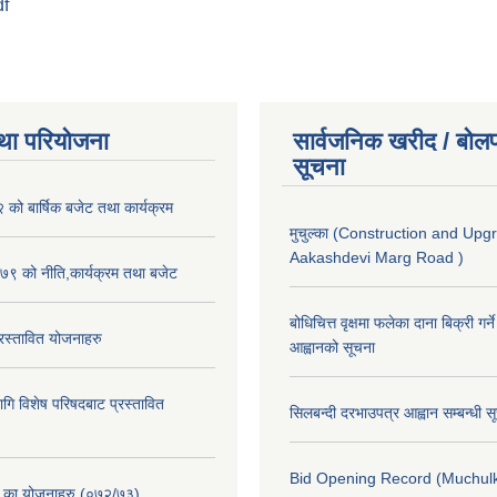
df
था परियोजना
सार्वजनिक खरीद / बोलप
सूचना
ो बार्षिक बजेट तथा कार्यक्रम
मुचुल्का (Construction and Upg
Aakashdevi Marg Road )
९ को नीति,कार्यक्रम तथा बजेट
बोधिचित्त वृक्षमा फलेका दाना बिक्री गर्न
स्तावित योजनाहरु
आह्वानको सूचना
ि विशेष परिषदबाट प्रस्तावित
सिलबन्दी दरभाउपत्र आह्वान सम्बन्धी 
Bid Opening Record (Muchulk
. का योजनाहरु (०७२/७३)