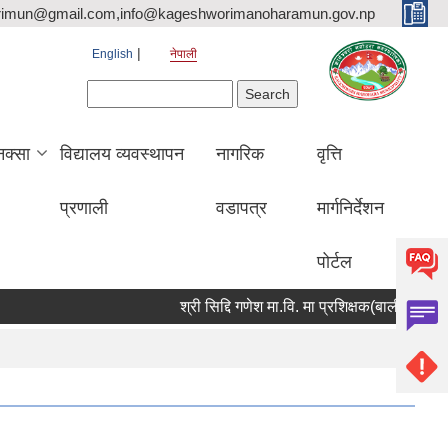
rimun@gmail.com,info@kageshworimanoharamun.gov.np
English
नेपाली
Search form
Search
क्सा
विद्यालय व्यवस्थापन
नागरिक
वृत्ति
प्रणाली
वडापत्र
मार्गनिर्देशन
पोर्टल
श्री सिद्दि गणेश मा.वि. मा प्रशिक्षक(बाली विज्ञान) आवश्