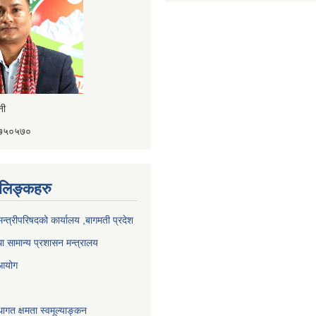
ैनी
४१७५०५७०
ण लिङ्कहरु
 मन्त्रीपरिषदको कार्यालय ,बागमती प्रदेश
ा सामान्य प्रशासन मन्त्रालय
 आयोग
ागत क्षमता स्वमूल्याङ्कन