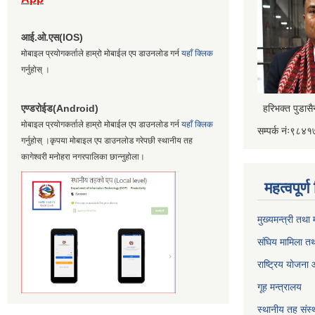
आई.ओ.एस(IOS)
मोबाइल प्रयोगकर्ताले हाम्रो मोबाईल एप डाउनलोड गर्न
यहाँ क्लिक
गर्नुहोस् ।
एण्डरोईड(Android)
हरिभक्त पुडास
मोबाइल प्रयोगकर्ताले हाम्रो मोबाईल एप डाउनलोड गर्न
यहाँ क्लिक
सम्पर्क नंः९८
गर्नुहोस् ।कृपया मोबाइल एप डाउनलोड गरेपछी स्थानीय तह
कागेश्वरी मनोहरा नगरपालिका छान्नुहोला।
महत्वपूर्
मुख्यमन्त्री तथा
संघिय मामिला तथ
राष्ट्रिय योजना
गूह मन्त्रालय
स्थानीय तह संस्थ