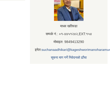
माधव खतिवडा
सम्पर्क नं.: ०१-४४५१२४२,EXT:१५४
मोबाइल: 9849413290
इमेल:
suchanaadhikari@kageshworimanoharamun
सूचना माग गर्ने निवेदनको ढाँचा