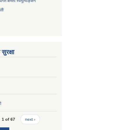
ागत क्षमता स्वमूल्याङ्कन
ाली
सुरक्षा
ी
1 of 67
next ›