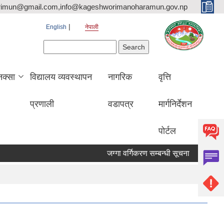
rimun@gmail.com,info@kageshworimanoharamun.gov.np
English
नेपाली
Search form
Search
क्सा
विद्यालय व्यवस्थापन
नागरिक
वृत्ति
प्रणाली
वडापत्र
मार्गनिर्देशन
पोर्टल
जग्गा वर्गिकरण सम्बन्धी सूचना
श्री सिद्दि गण