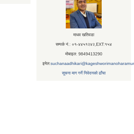
माधव खतिवडा
सम्पर्क नं.: ०१-४४५१२४२,EXT:१५४
मोबाइल: 9849413290
इमेल:
suchanaadhikari@kageshworimanoharamun
सूचना माग गर्ने निवेदनको ढाँचा