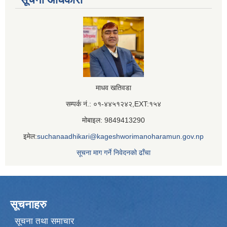
माधव खतिवडा
सम्पर्क नं.: ०१-४४५१२४२,EXT:१५४
मोबाइल: 9849413290
इमेल:
suchanaadhikari@kageshworimanoharamun.gov.np
सूचना माग गर्ने निवेदनको ढाँचा
सूचनाहरु
सूचना तथा समाचार