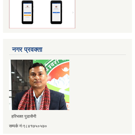
नगर प्रवक्ता
हरिभक्त पुडासैनी
सम्पर्क नंः९८४१७५०५७०