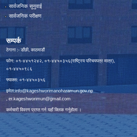
सार्वजनिक सुनुवाई
सार्वजनिक परीक्षण
सम्पर्क
ठेगाना :- डाँछी, काठमाडौं
फोन: ०१-४४५१२४२, ०१-४४५०३५६(राष्ट्रिय परिचयपत्र मात्र),
०१-४४५०९८६
फ्याक्स: ०१-४४५०३५६
इमेल:
info@kageshworimanoharamun.gov.np
,
er.kageshworimun@gmail.com
कर्मचारी विवरण प्राप्त गर्न
यहाँ क्लिक
गर्नुहोला ।