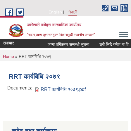
Skip to main content
English
नेपाली
कागेश्वरी मनोहरा नगरपालिका कार्यालय
"सबल,सक्षम सुशासनयुक्त विकासमुखी स्थानीय सरकार"
समाचार
जग्गा वर्गिकरण सम्बन्धी सूचना
श्री सिद्दि गणेश मा.वि. मा प्
You are here
Home
» RRT कार्यबिधि २०७९
RRT कार्यबिधि २०७९
Documents:
RRT कार्यबिधि २०७९.pdf