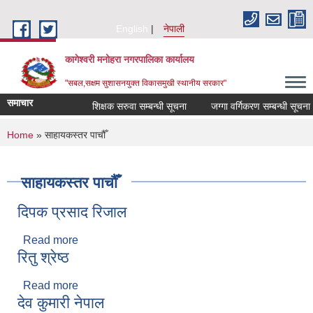
Skip to main content
English
नेपाली
कागेश्वरी मनोहरा नगरपालिका कार्यालय
"सबल,सक्षम सुशासनयुक्त विकासमुखी स्थानीय सरकार"
समाचार
शिक्षक सरुवा सम्बन्धी सूचना
जग्गा वर्गिकरण सम्बन्धी सूचना
श
You are here
Home
» साहायकस्तर पाचौँ
साहायकस्तर पाचौँ
दिपक प्रसाद रिजाल
Read more
about दिपक प्रसाद रिजाल
रितु श्रेष्ठ
Read more
about रितु श्रेष्ठ
देव कुमारी नेपाल