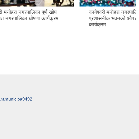
र्ण खोप
कागेश्वरी मनोहरा नगरपालिकाको
ार्यक्रम
प्रशासनीक भवनको औपचारिक उद्घाटन
कार्यक्रम
aramunicipa9492