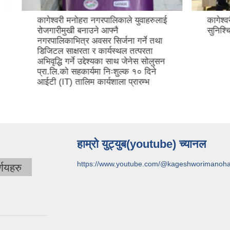
मनोहरा नगरपालिकाले युवाहरुलाई
कागेश्वरी मनोहरा नगरपालिका पू
ी बनाउने आफ्नै
सुनिश्चित नगरपालिका घोषणा क
ित्र अवसर सिर्जना गर्ने तथा
्षरता र कार्यस्थल तत्परता
र्ने उद्देश्यका साथ जेनेस सोलुसन
 सहकार्यमा निःशुल्क १० दिने
तालिम कार्यशाला प्रारम्भ
हाम्रो युट्युब(youtube) च्यानल
https://www.youtube.com/@kageshworimanoh
णयहरु