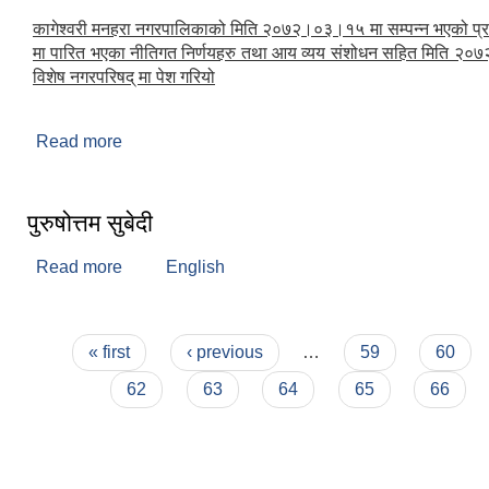
कागेश्वरी मनहरा नगरपालिकाको मिति २०७२।०३।१५ मा सम्पन्न भएको प्
मा पारित भएका नीतिगत निर्णयहरु तथा आय व्यय संशोधन सहित मिति २
विशेष नगरपरिषद् मा पेश गरियो
Read more
about विशेष नगरपरिषद (२०७२)
पुरुषोत्तम सुबेदी
Read more
about पुरुषोत्तम सुबेदी
English
Pages
« first
‹ previous
…
59
60
62
63
64
65
66