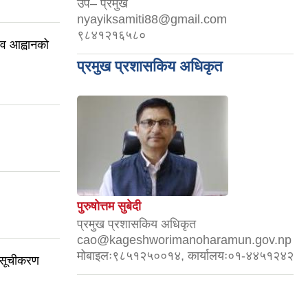
उप– प्रमुख
nyayiksamiti88@gmail.com
९८४१२१६५८०
ाव आह्वानको
प्रमुख प्रशासकिय अधिकृत
पुरुषोत्तम सुबेदी
प्रमुख प्रशासकिय अधिकृत
cao@kageshworimanoharamun.gov.np
मोबाइलः९८५१२५००१४, कार्यालयः०१-४४५१२४२
 सूचीकरण