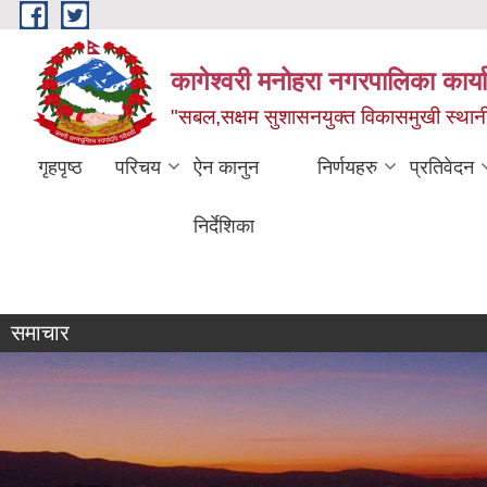
Skip to main content
कागेश्वरी मनोहरा नगरपालिका कार्
"सबल,सक्षम सुशासनयुक्त विकासमुखी स्था
गृहपृष्ठ
परिचय
ऐन कानुन
निर्णयहरु
प्रतिवेदन
निर्देशिका
व्यक्तिगत घटना दर्ता सप्ताह
समाचार