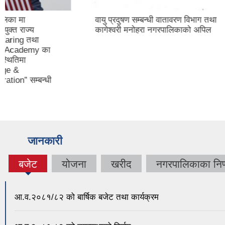
वायु प्रदुषण सम्बन्धी वातावरण विभाग तथा
कागेश्वरी 
कागेश्वरी मनोहरा नगरपालिकाको अपिल
रोजगारीमुख
नगरपालिकाभ
डिजिटल साक
अभिवृद्धि ग
प्रा.लि.को
आईटी (IT) 
जानकारी
बजेट
योजना
खरीद
नगरपालिकाका निर्
(active
tab)
आ.व.२०८१/८२ को बार्षिक बजेट तथा कार्यक्रम