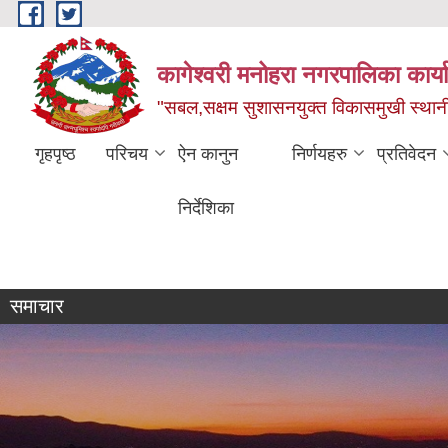
Skip to main content
कागेश्वरी मनोहरा नगरपालिका कार्
"सबल,सक्षम सुशासनयुक्त विकासमुखी स्था
गृहपृष्ठ
परिचय
ऐन कानुन
निर्णयहरु
प्रतिवेदन
निर्देशिका
व्यक्तिगत घटना दर्ता सप्ताह
समाचार