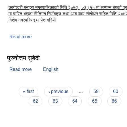
कागेश्वरी मनहरा नगरपालिकाको मिति २०७२।०३।१५ मा सम्पन्न भएको प्
मा पारित भएका नीतिगत निर्णयहरु तथा आय व्यय संशोधन सहित मिति २
विशेष नगरपरिषद् मा पेश गरियो
Read more
about विशेष नगरपरिषद (२०७२)
पुरुषोत्तम सुबेदी
Read more
about पुरुषोत्तम सुबेदी
English
Pages
« first
‹ previous
…
59
60
62
63
64
65
66