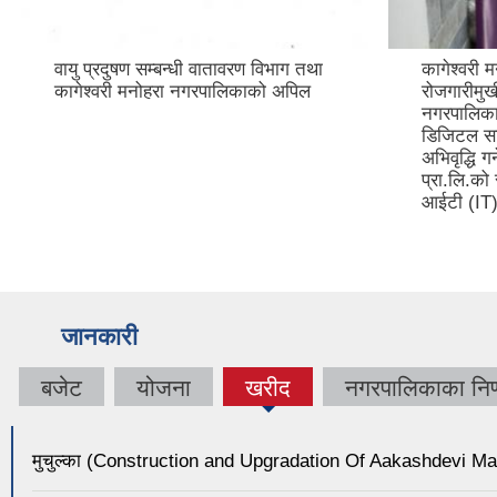
वायु प्रदुषण सम्बन्धी वातावरण विभाग तथा
कागेश्वरी 
कागेश्वरी मनोहरा नगरपालिकाको अपिल
रोजगारीमुख
नगरपालिकाभ
डिजिटल साक
अभिवृद्धि ग
प्रा.लि.को
आईटी (IT) 
जानकारी
बजेट
योजना
खरीद
नगरपालिकाका निर्
(active
tab)
मुचुल्का (Construction and Upgradation Of Aakashdevi M