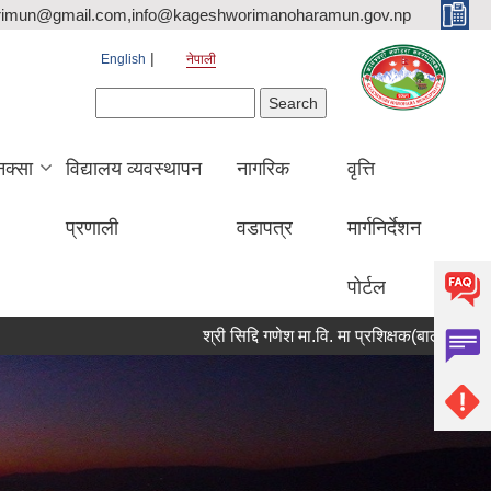
rimun@gmail.com,info@kageshworimanoharamun.gov.np
English
नेपाली
Search form
Search
क्सा
विद्यालय व्यवस्थापन
नागरिक
वृत्ति
प्रणाली
वडापत्र
मार्गनिर्देशन
पोर्टल
श्री सिद्दि गणेश मा.वि. मा प्रशिक्षक(बाली विज्ञान) आवश्य