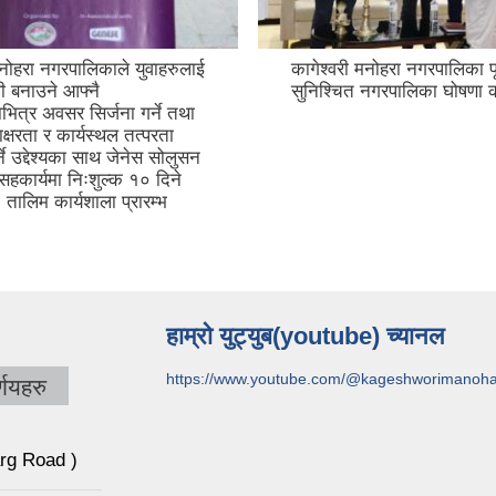
मनोहरा नगरपालिकाले युवाहरुलाई
कागेश्वरी मनोहरा नगरपालिका पू
ी बनाउने आफ्नै
सुनिश्चित नगरपालिका घोषणा क
ित्र अवसर सिर्जना गर्ने तथा
्षरता र कार्यस्थल तत्परता
र्ने उद्देश्यका साथ जेनेस सोलुसन
 सहकार्यमा निःशुल्क १० दिने
तालिम कार्यशाला प्रारम्भ
हाम्रो युट्युब(youtube) च्यानल
https://www.youtube.com/@kageshworimanoh
णयहरु
arg Road )