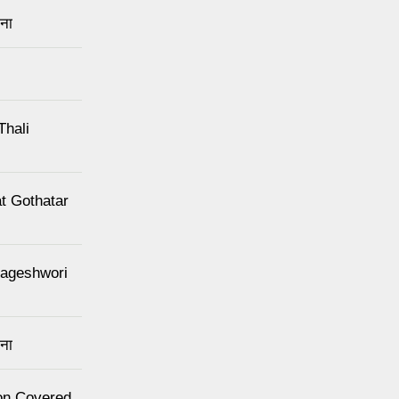
चना
Thali
 at Gothatar
 Kageshwori
चना
nton Covered