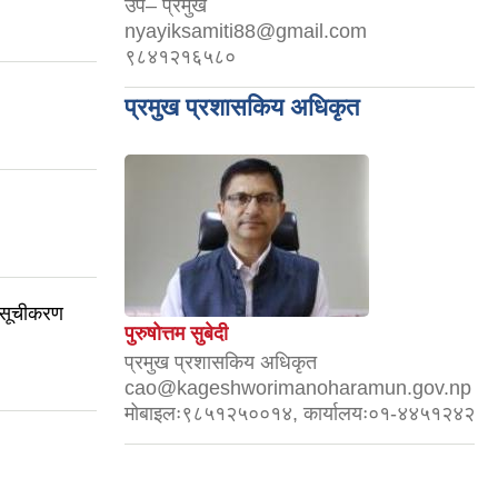
उप– प्रमुख
nyayiksamiti88@gmail.com
९८४१२१६५८०
प्रमुख प्रशासकिय अधिकृत
 सूचीकरण
पुरुषोत्तम सुबेदी
प्रमुख प्रशासकिय अधिकृत
cao@kageshworimanoharamun.gov.np
मोबाइलः९८५१२५००१४, कार्यालयः०१-४४५१२४२