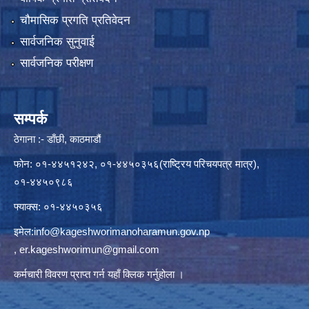
चौमासिक प्रगति प्रतिवेदन
सार्वजनिक सुनुवाई
सार्वजनिक परीक्षण
सम्पर्क
ठेगाना :- डाँछी, काठमाडौं
फोन: ०१-४४५१२४२, ०१-४४५०३५६(राष्ट्रिय परिचयपत्र मात्र),
०१-४४५०९८६
फ्याक्स: ०१-४४५०३५६
इमेल:
info@kageshworimanoharamun.gov.np
,
er.kageshworimun@gmail.com
कर्मचारी विवरण प्राप्त गर्न
यहाँ क्लिक
गर्नुहोला ।