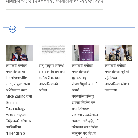
मोबाइलः९८५१२५००१४, कार्यालयः०१-४४५१२४२
कागेश्वरी मनोहरा
वायु प्रदुषण सम्बन्धी
कागेश्वरी मनोहरा
कागेश्वरी मनोहरा
नगरपालिका मा
वातावरण विभाग तथा
नगरपालिकाले
नगरपालिका पूर्ण खोप
Harrisonville
कागेश्वरी मनोहरा
युवाहरुलाई
सुनिश्चित
City, संयुक्त राज्य
नगरपालिकाको
रोजगारीमुखी बनाउने
नगरपालिका घोषणा
अमेरिकाका मेयर
अपिल
आफ्नै
कार्यक्रम
Mike Zaring तथा
नगरपालिकाभित्र
Summit
अवसर सिर्जना गर्ने
Technology
तथा डिजिटल
Academy का
साक्षरता र कार्यस्थल
निर्देशकको गरिमामय
तत्परता अभिवृद्धि गर्ने
उपस्थितिमा
उद्देश्यका साथ जेनेस
“Friendship
सोलुसन प्रा.लि.को