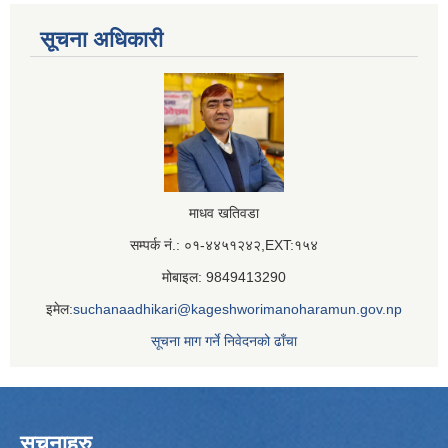
सूचना अधिकारी
माधव खतिवडा
सम्पर्क नं.: ०१-४४५१२४२,EXT:१५४
मोबाइल: 9849413290
इमेल:
suchanaadhikari@kageshworimanoharamun.gov.np
सूचना माग गर्ने निवेदनको ढाँचा
सूचनाहरु