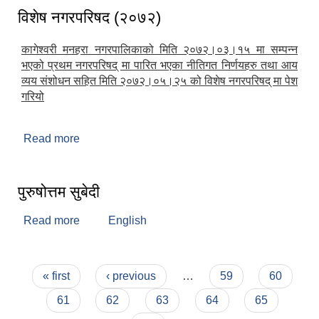
विशेष नगरपरिषद (२०७२)
कागेश्वरी मनहरा नगरपालिकाको मिति २०७२।०३।१५ मा सम्पन्न
भएको प्रथम नगरपरिषद् मा पारित भएका नीतिगत निर्णयहरु तथा आय
व्यय संशोधन सहित मिति २०७२।०५।२५ को विशेष नगरपरिषद् मा पेश
गरियो
Read more
about विशेष नगरपरिषद (२०७२)
पुरुषोत्तम सुबेदी
Read more
about पुरुषोत्तम सुबेदी
English
Pages
« first
‹ previous
…
59
60
61
62
63
64
65