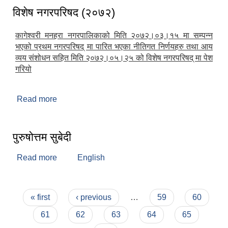
विशेष नगरपरिषद (२०७२)
कागेश्वरी मनहरा नगरपालिकाको मिति २०७२।०३।१५ मा सम्पन्न
भएको प्रथम नगरपरिषद् मा पारित भएका नीतिगत निर्णयहरु तथा आय
व्यय संशोधन सहित मिति २०७२।०५।२५ को विशेष नगरपरिषद् मा पेश
गरियो
Read more
about विशेष नगरपरिषद (२०७२)
पुरुषोत्तम सुबेदी
Read more
about पुरुषोत्तम सुबेदी
English
Pages
« first
‹ previous
…
59
60
61
62
63
64
65