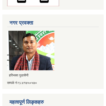
नगर प्रवक्ता
हरिभक्त पुडासैनी
सम्पर्क नंः९८४१७५०५७०
महत्वपूर्ण लिङ्कहरु