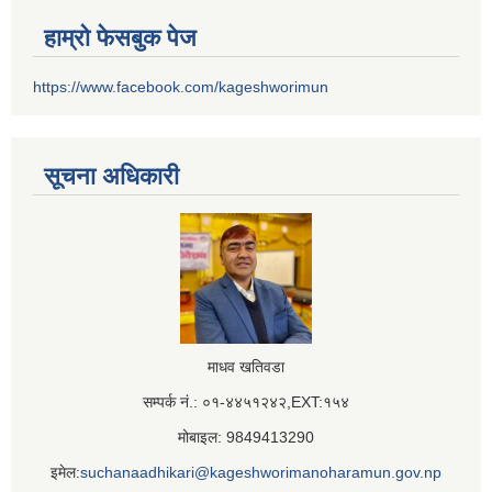
हाम्रो फेसबुक पेज
https://www.facebook.com/kageshworimun
सूचना अधिकारी
माधव खतिवडा
सम्पर्क नं.: ०१-४४५१२४२,EXT:१५४
मोबाइल: 9849413290
इमेल:
suchanaadhikari@kageshworimanoharamun.gov.np